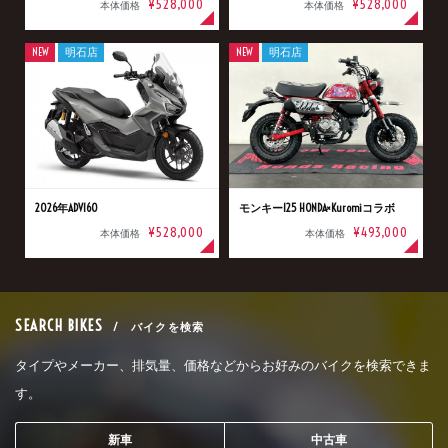
¥528,000
¥528,000
本体価格
本体価格
NEW
明石店
NEW
明石店
2026年ADV160
モンキー125 HONDA×Kuromiコラボ
¥528,000
¥493,000
本体価格
本体価格
SEARCH BIKES
/ バイクを検索
タイプやメーカー、排気量、価格などからお好みのバイクを検索できま
す。
新車
中古車