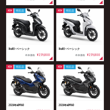
NEW
明石店
NEW
明石店
Dio110･ベーシック
Dio110･ベーシック
¥239,800
¥239,800
本体価格
本体価格
NEW
明石店
NEW
明石店
2026年ADV160
2026年ADV160