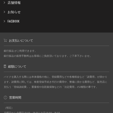
店舗情報
お知らせ
FACEBOOK
お支払いについて
銀行振込 がご利用できます。
銀行振込の振替手数料はお客様にご負担頂いております。ご了承下さいませ。
総額について
バイクを購入する際には本体価格の他に、登録費用などや各種税金など「諸費用」が掛かり
ます。諸費用に関しては、検査登録手続き代行の費用や、整備に掛かる費用など、販売店に
支払う「登録諸経費」。重量税や自賠責保険などの「法定費用」の2種類の事です。
営業時間
（明石）
月曜日から金曜日 10:00～18:00 / 土日 10:00～19:00