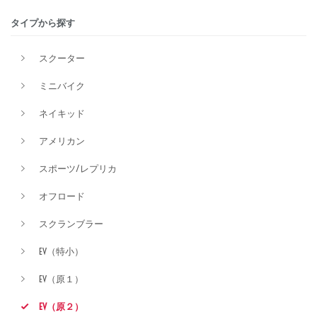
タイプから探す
排気量
スクーター
ミニバイク
価格
ネイキッド
アメリカン
スポーツ/レプリカ
オフロード
スクランブラー
EV（特小）
EV（原１）
EV（原２）