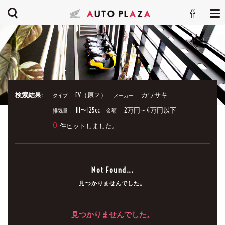
検索結果:
EV（原２）
カワサキ
タイプ:
メーカー:
111〜125cc
2万円～4万円以下
排気量:
金額:
0
件ヒットしました。
Not Found...
見つかりませんでした。
見つかりませんでした。