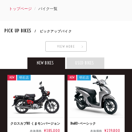
トップページ
バイク一覧
PICK UP BIKES
/ ピックアップバイク
VIEW MORE
NEW BIKES
USED BIKES
NEW
明石店
NEW
明石店
クロスカブ110 くまモンバージョン
Dio110･ベーシック
¥385,000
¥239,800
本体価格
本体価格