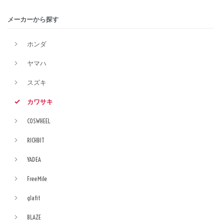
メーカーから探す
ホンダ
ヤマハ
スズキ
カワサキ
COSWHEEL
RICHBIT
YADEA
FreeMile
glafit
BLAZE