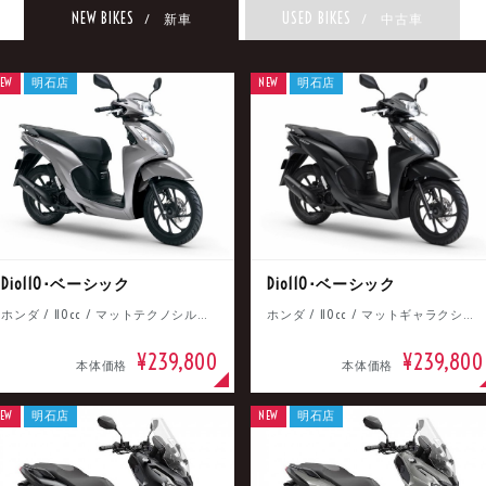
NEW BIKES
USED BIKES
/ 新車
/ 中古車
EW
明石店
NEW
明石店
Dio110･ベーシック
Dio110･ベーシック
ホンダ / 110cc / マットテクノシルバーメタリック
ホンダ / 110cc / マットギャラクシーブラックメタリック
¥239,800
¥239,800
本体価格
本体価格
EW
明石店
NEW
明石店