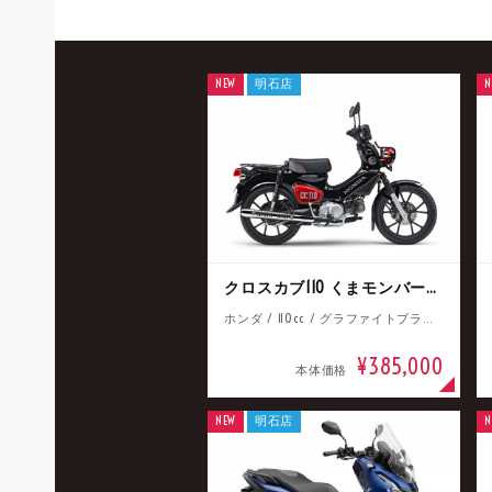
NEW
明石店
N
クロスカブ110 くまモンバージョン
ホンダ / 110cc / グラファイトブラック
¥385,000
本体価格
NEW
明石店
N