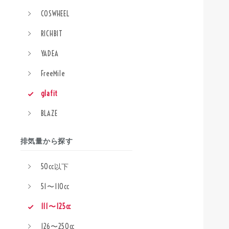
COSWHEEL
RICHBIT
YADEA
FreeMile
glafit
BLAZE
排気量から探す
50cc以下
51〜110cc
111〜125cc
126〜250cc