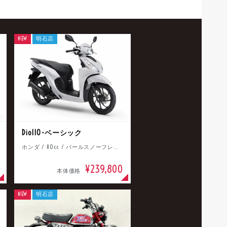
NEW
明石店
Dio110･ベーシック
ホンダ / 110cc / パールスノーフレークホワイト
¥239,800
本体価格
NEW
明石店