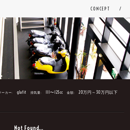
CONCEPT
glafit
111〜125cc
20万円～30万円以下
メーカー:
排気量:
金額:
。
Not Found...