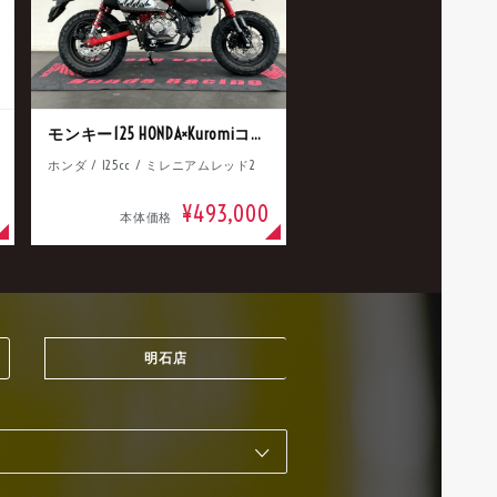
モンキー125 HONDA×Kuromiコラボ
ホンダ / 125cc / ミレニアムレッド2
¥493,000
本体価格
明石店