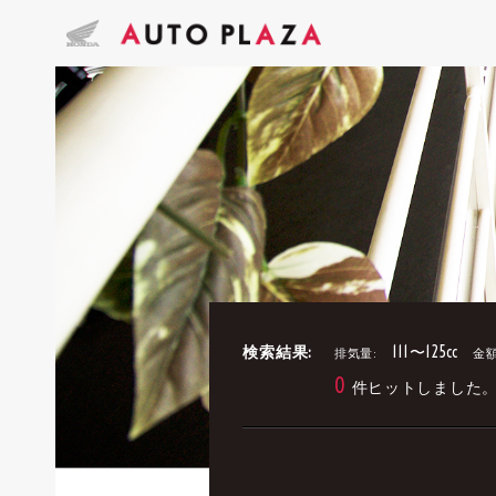
検索結果:
111〜125cc
排気量:
金額
0
件ヒットしました