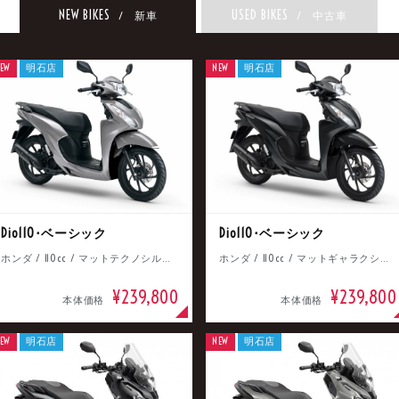
NEW BIKES
USED BIKES
/ 新車
/ 中古車
EW
明石店
NEW
明石店
Dio110･ベーシック
Dio110･ベーシック
ホンダ / 110cc / マットテクノシルバーメタリック
ホンダ / 110cc / マットギャラクシーブラックメタリック
¥239,800
¥239,800
本体価格
本体価格
EW
明石店
NEW
明石店