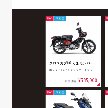
NEW
明石店
N
クロスカブ110 くまモンバージョン
ホンダ / 110cc / グラファイトブラック
¥385,000
本体価格
NEW
明石店
N