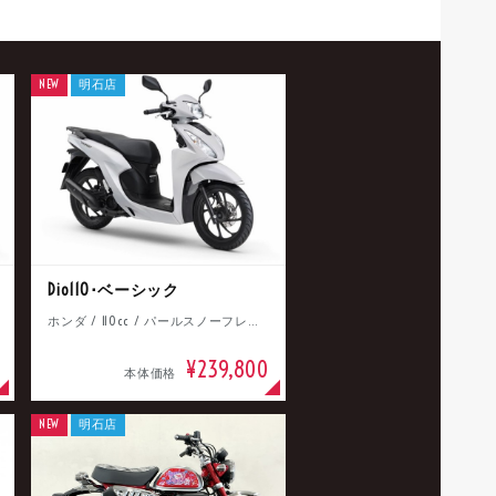
NEW
明石店
Dio110･ベーシック
ホンダ / 110cc / パールスノーフレークホワイト
¥239,800
本体価格
NEW
明石店