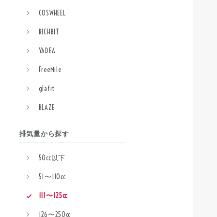
COSWHEEL
RICHBIT
YADEA
FreeMile
glafit
BLAZE
排気量から探す
50cc以下
51〜110cc
111〜125cc
126〜250cc