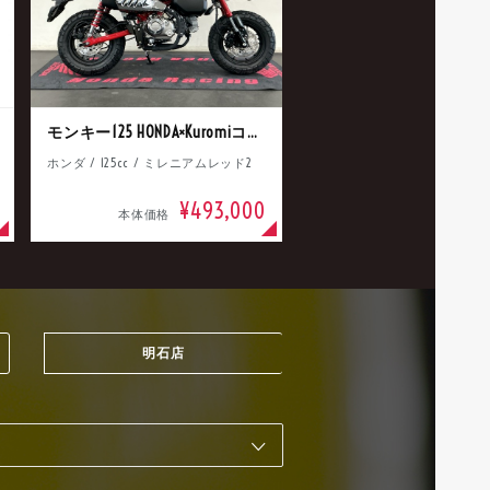
モンキー125 HONDA×Kuromiコラボ
ホンダ / 125cc / ミレニアムレッド2
¥493,000
本体価格
明石店