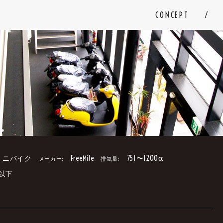
CONCEPT
ミニバイク
FreeMile
751〜1200cc
メーカー:
排気量:
円以下
。