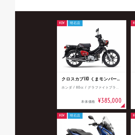
NEW
明石店
N
クロスカブ110 くまモンバージョン
ホンダ / 110cc / グラファイトブラック
¥385,000
本体価格
NEW
明石店
N