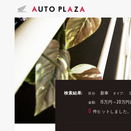
検索結果:
新車
区分:
タイプ:
15万円～20万
金額:
0
件ヒットしました