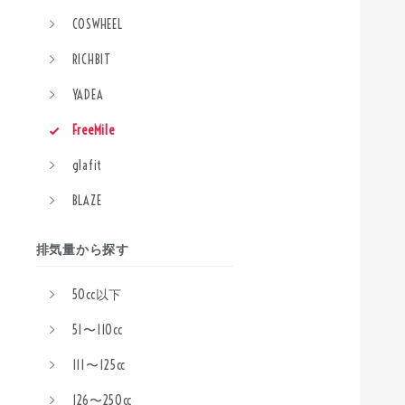
COSWHEEL
RICHBIT
YADEA
FreeMile
glafit
BLAZE
排気量から探す
50cc以下
51〜110cc
111〜125cc
126〜250cc