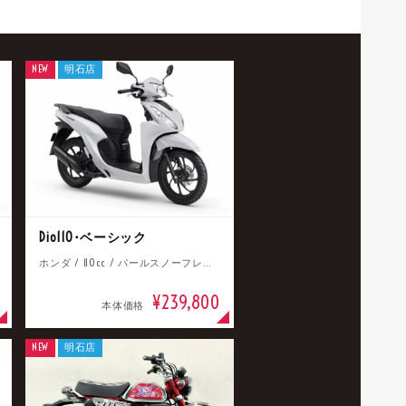
NEW
明石店
Dio110･ベーシック
ホンダ / 110cc / パールスノーフレークホワイト
¥239,800
本体価格
NEW
明石店