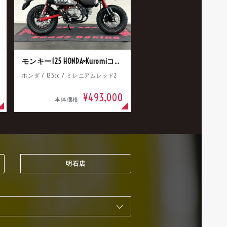
モンキー125 HONDA×Kuromiコラボ
ホンダ / 125cc / ミレニアムレッド2
¥493,000
本体価格
明石店