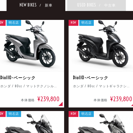
NEW BIKES
USED BIKES
/ 新車
/ 中古車
EW
明石店
NEW
明石店
Dio110･ベーシック
Dio110･ベーシック
ホンダ / 110cc / マットテクノシルバーメタリック
ホンダ / 110cc / マットギャラクシーブラックメタリック
¥239,800
¥239,800
本体価格
本体価格
EW
明石店
NEW
明石店