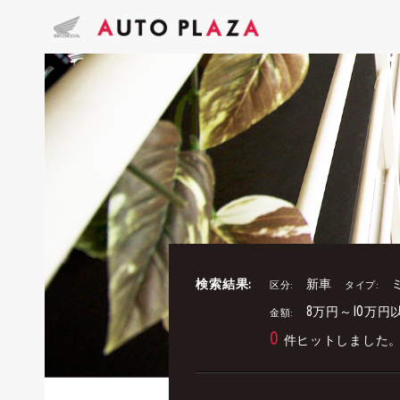
検索結果:
新車
区分:
タイプ:
8万円～10万円
金額:
0
件ヒットしました