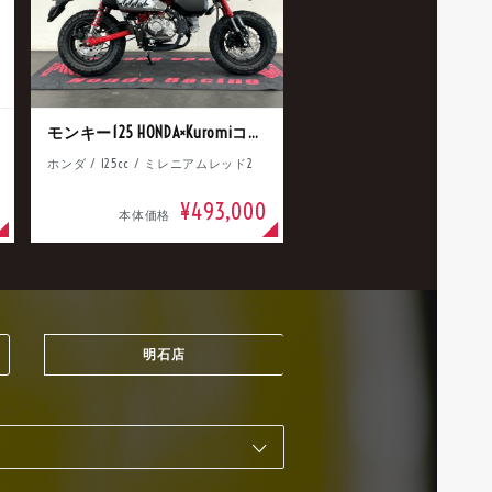
モンキー125 HONDA×Kuromiコラボ
ホンダ / 125cc / ミレニアムレッド2
¥493,000
本体価格
明石店