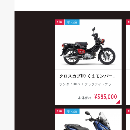
NEW
明石店
N
クロスカブ110 くまモンバージョン
ホンダ / 110cc / グラファイトブラック
¥385,000
本体価格
NEW
明石店
N