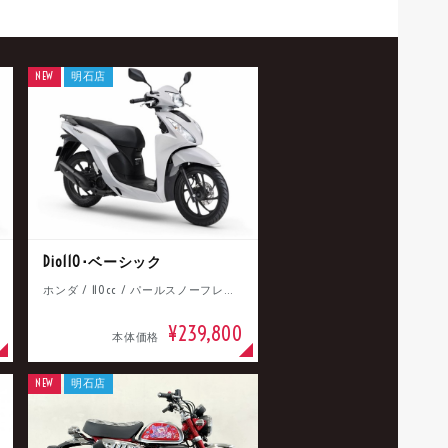
NEW
明石店
Dio110･ベーシック
ホンダ / 110cc / パールスノーフレークホワイト
¥239,800
本体価格
NEW
明石店