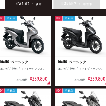
NEW BIKES
USED BIKES
/ 新車
/ 中古車
EW
明石店
NEW
明石店
Dio110･ベーシック
Dio110･ベーシック
ホンダ / 110cc / マットテクノシルバーメタリック
ホンダ / 110cc / マットギャラクシーブラックメタリック
¥239,800
¥239,800
本体価格
本体価格
EW
明石店
NEW
明石店