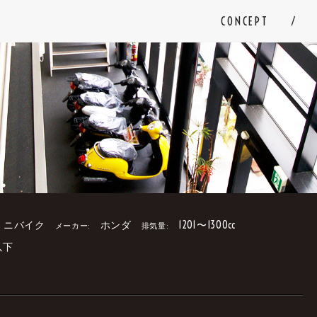
CONCEPT
ミニバイク
ホンダ
1201〜1300cc
メーカー:
排気量:
以下
。