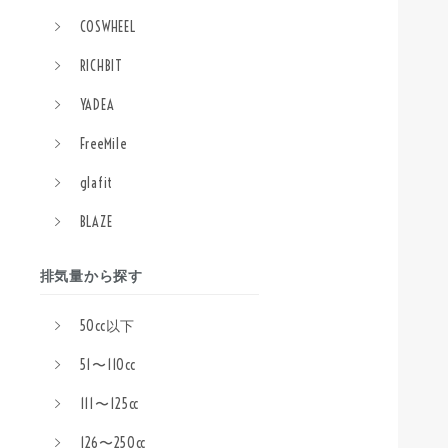
COSWHEEL
RICHBIT
YADEA
FreeMile
glafit
BLAZE
排気量から探す
50cc以下
51〜110cc
111〜125cc
126〜250cc