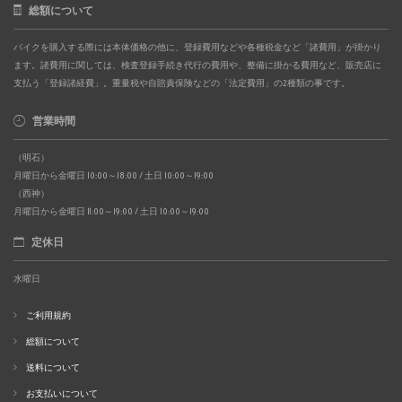
総額について
バイクを購入する際には本体価格の他に、登録費用などや各種税金など「諸費用」が掛かり
ます。諸費用に関しては、検査登録手続き代行の費用や、整備に掛かる費用など、販売店に
支払う「登録諸経費」。重量税や自賠責保険などの「法定費用」の2種類の事です。
営業時間
（明石）
月曜日から金曜日 10:00～18:00 / 土日 10:00～19:00
（西神）
月曜日から金曜日 11:00～19:00 / 土日 10:00～19:00
定休日
水曜日
ご利用規約
総額について
送料について
お支払いについて