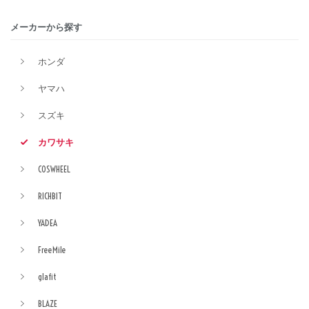
メーカーから探す
ホンダ
ヤマハ
スズキ
カワサキ
COSWHEEL
RICHBIT
YADEA
FreeMile
glafit
BLAZE