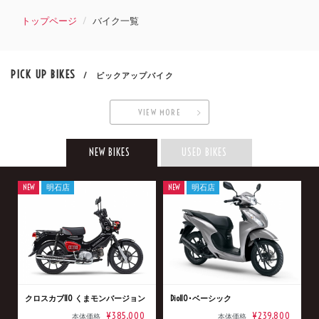
トップページ
バイク一覧
PICK UP BIKES
/ ピックアップバイク
VIEW MORE
NEW BIKES
USED BIKES
NEW
明石店
NEW
明石店
クロスカブ110 くまモンバージョン
Dio110･ベーシック
¥385,000
¥239,800
本体価格
本体価格