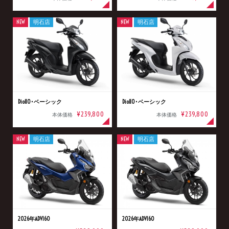
NEW
明石店
NEW
明石店
Dio110･ベーシック
Dio110･ベーシック
¥239,800
¥239,800
本体価格
本体価格
NEW
明石店
NEW
明石店
2026年ADV160
2026年ADV160