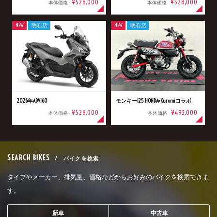
¥528,000
¥528,000
本体価格
本体価格
NEW
明石店
NEW
明石店
2026年ADV160
モンキー125 HONDA×Kuromiコラボ
¥528,000
¥493,000
本体価格
本体価格
SEARCH BIKES
/ バイクを検索
タイプやメーカー、排気量、価格などからお好みのバイクを検索できま
す。
新車
中古車