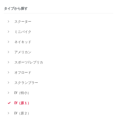
タイプから探す
排気量
スクーター
ミニバイク
価格
ネイキッド
アメリカン
スポーツ/レプリカ
オフロード
スクランブラー
EV（特小）
EV（原１）
EV（原２）