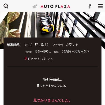
検索結果:
EV（原１）
カワサキ
タイプ:
メーカー:
1201〜1300cc
20万円～30万円以下
排気量:
金額:
0
件ヒットしました。
Not Found...
見つかりませんでした。
見つかりませんでした。