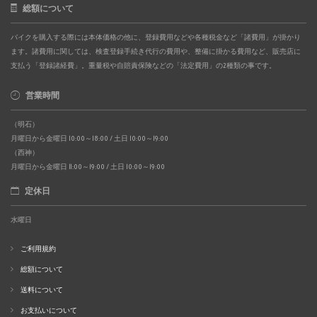
総額について
バイクを購入する際には本体価格の他に、登録費用などや各種税金など「諸費用」が掛かり
ます。諸費用に関しては、検査登録手続き代行の費用や、整備に掛かる費用など、販売店に
支払う「登録諸経費」。重量税や自賠責保険などの「法定費用」の2種類の事です。
営業時間
（明石）
月曜日から金曜日 10:00～18:00 / 土日 10:00～19:00
（西神）
月曜日から金曜日 11:00～19:00 / 土日 10:00～19:00
定休日
水曜日
ご利用規約
総額について
送料について
お支払いについて