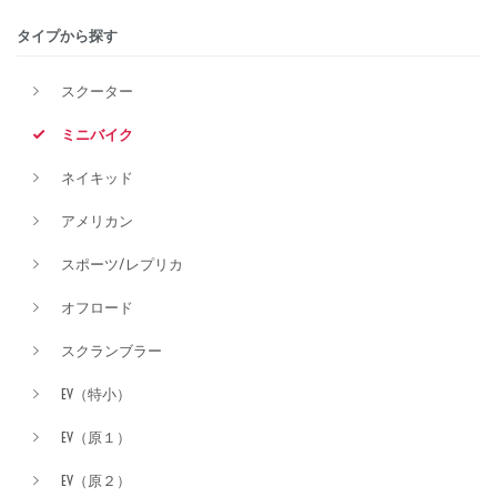
タイプから探す
排気量
スクーター
ミニバイク
価格
ネイキッド
アメリカン
スポーツ/レプリカ
オフロード
スクランブラー
EV（特小）
EV（原１）
EV（原２）