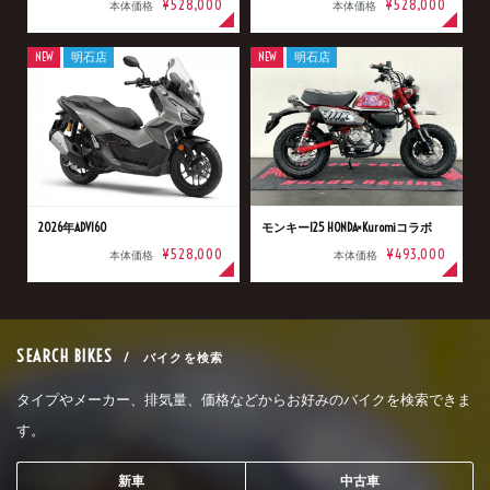
¥528,000
¥528,000
本体価格
本体価格
NEW
明石店
NEW
明石店
2026年ADV160
モンキー125 HONDA×Kuromiコラボ
¥528,000
¥493,000
本体価格
本体価格
SEARCH BIKES
/ バイクを検索
タイプやメーカー、排気量、価格などからお好みのバイクを検索できま
す。
新車
中古車