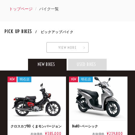
トップページ
バイク一覧
PICK UP BIKES
/ ピックアップバイク
VIEW MORE
NEW BIKES
USED BIKES
NEW
明石店
NEW
明石店
クロスカブ110 くまモンバージョン
Dio110･ベーシック
¥385,000
¥239,800
本体価格
本体価格