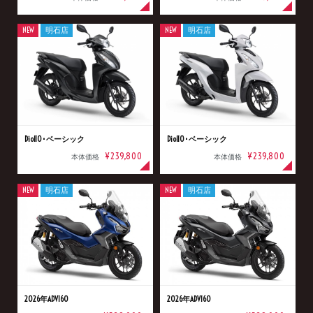
NEW
明石店
NEW
明石店
Dio110･ベーシック
Dio110･ベーシック
¥239,800
¥239,800
本体価格
本体価格
NEW
明石店
NEW
明石店
2026年ADV160
2026年ADV160