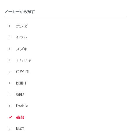
メーカーから探す
ホンダ
ヤマハ
スズキ
カワサキ
COSWHEEL
RICHBIT
YADEA
FreeMile
glafit
BLAZE