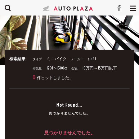
検索結果:
ミニバイク
glafit
タイプ:
メーカー:
1201〜1300cc
10万円～15万円以下
排気量:
金額:
0
件ヒットしました。
Not Found...
見つかりませんでした。
見つかりませんでした。