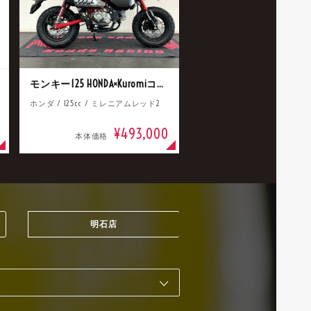
モンキー125 HONDA×Kuromiコラボ
ホンダ / 125cc / ミレニアムレッド2
¥493,000
本体価格
明石店