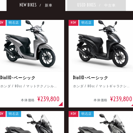
NEW BIKES
USED BIKES
/ 新車
/ 中古車
EW
明石店
NEW
明石店
Dio110･ベーシック
Dio110･ベーシック
ホンダ / 110cc / マットテクノシルバーメタリック
ホンダ / 110cc / マットギャラクシーブラックメタリック
¥239,800
¥239,800
本体価格
本体価格
EW
明石店
NEW
明石店