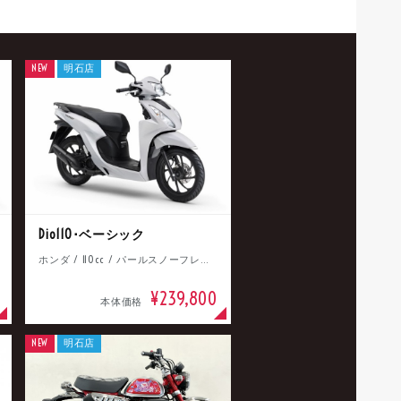
NEW
明石店
Dio110･ベーシック
ホンダ / 110cc / パールスノーフレークホワイト
¥239,800
本体価格
NEW
明石店