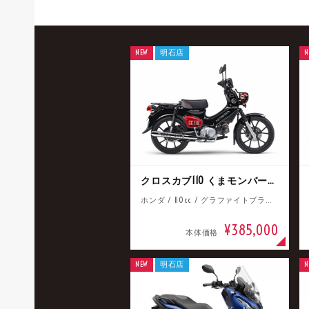
NEW
明石店
N
クロスカブ110 くまモンバージョン
ホンダ / 110cc / グラファイトブラック
¥385,000
本体価格
NEW
明石店
N