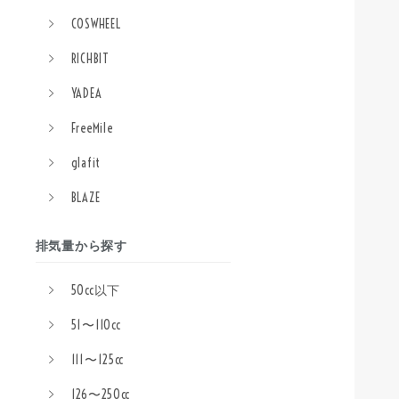
COSWHEEL
RICHBIT
YADEA
FreeMile
glafit
BLAZE
排気量から探す
50cc以下
51〜110cc
111〜125cc
126〜250cc