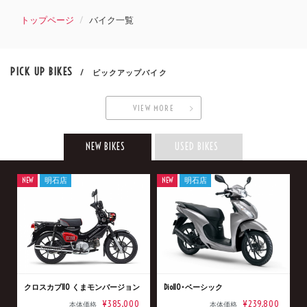
トップページ
バイク一覧
PICK UP BIKES
/ ピックアップバイク
VIEW MORE
NEW BIKES
USED BIKES
NEW
明石店
NEW
明石店
クロスカブ110 くまモンバージョン
Dio110･ベーシック
¥385,000
¥239,800
本体価格
本体価格