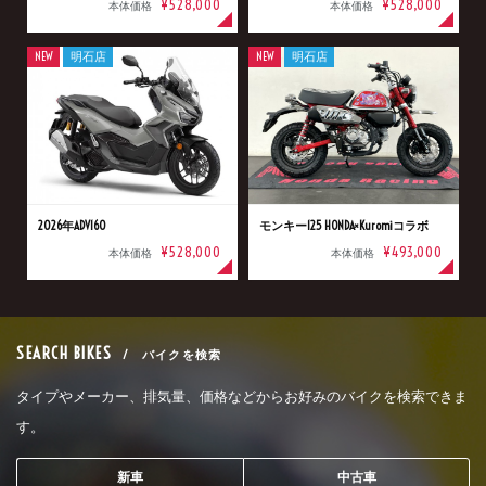
¥528,000
¥528,000
本体価格
本体価格
NEW
明石店
NEW
明石店
2026年ADV160
モンキー125 HONDA×Kuromiコラボ
¥528,000
¥493,000
本体価格
本体価格
SEARCH BIKES
/ バイクを検索
タイプやメーカー、排気量、価格などからお好みのバイクを検索できま
す。
新車
中古車