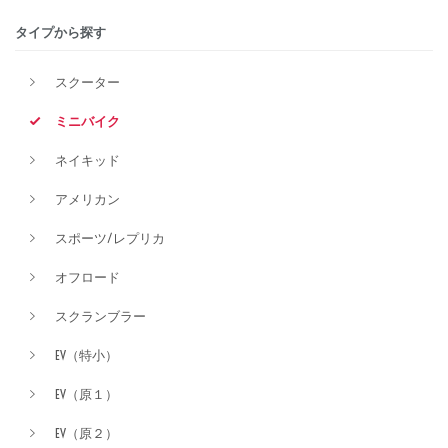
タイプから探す
排気量
スクーター
ミニバイク
価格
ネイキッド
アメリカン
スポーツ/レプリカ
オフロード
スクランブラー
EV（特小）
EV（原１）
EV（原２）