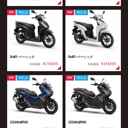
NEW
明石店
NEW
明石店
Dio110･ベーシック
Dio110･ベーシック
¥239,800
¥239,800
本体価格
本体価格
NEW
明石店
NEW
明石店
2026年ADV160
2026年ADV160