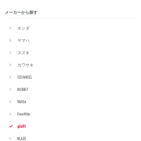
メーカーから探す
ホンダ
ヤマハ
スズキ
カワサキ
COSWHEEL
RICHBIT
YADEA
FreeMile
glafit
BLAZE