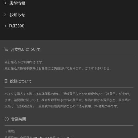
店舗情報
お知らせ
FACEBOOK
お支払いについて
銀行振込 がご利用できます。
銀行振込の振替手数料はお客様にご負担頂いております。ご了承下さいませ。
総額について
バイクを購入する際には本体価格の他に、登録費用などや各種税金など「諸費用」が掛かり
ます。諸費用に関しては、検査登録手続き代行の費用や、整備に掛かる費用など、販売店に
支払う「登録諸経費」。重量税や自賠責保険などの「法定費用」の2種類の事です。
営業時間
（明石）
月曜日から金曜日 10:00～18:00 / 土日 10:00～19:00