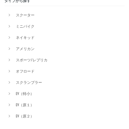
タイプから探す
排気量
スクーター
ミニバイク
価格
ネイキッド
アメリカン
スポーツ/レプリカ
オフロード
スクランブラー
EV（特小）
EV（原１）
EV（原２）