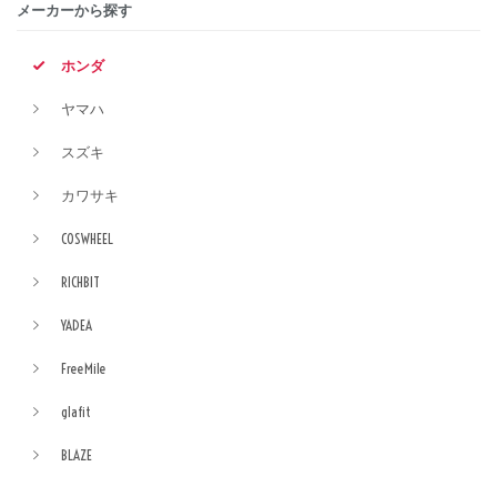
メーカーから探す
ホンダ
ヤマハ
スズキ
カワサキ
COSWHEEL
RICHBIT
YADEA
FreeMile
glafit
BLAZE