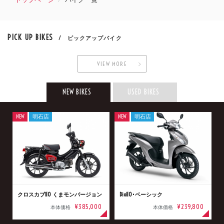
PICK UP BIKES
/ ピックアップバイク
VIEW MORE
NEW BIKES
USED BIKES
NEW
明石店
NEW
明石店
クロスカブ110 くまモンバージョン
Dio110･ベーシック
¥385,000
¥239,800
本体価格
本体価格