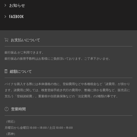
お知らせ
FACEBOOK
お支払いについて
銀行振込 がご利用できます。
銀行振込の振替手数料はお客様にご負担頂いております。ご了承下さいませ。
総額について
バイクを購入する際には本体価格の他に、登録費用などや各種税金など「諸費用」が掛かり
ます。諸費用に関しては、検査登録手続き代行の費用や、整備に掛かる費用など、販売店に
支払う「登録諸経費」。重量税や自賠責保険などの「法定費用」の2種類の事です。
営業時間
（明石）
月曜日から金曜日 10:00～18:00 / 土日 10:00～19:00
（西神）