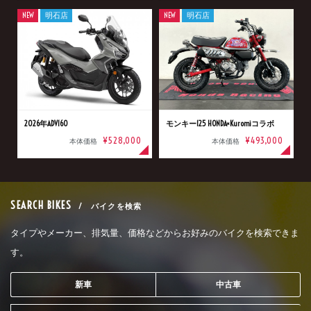
NEW
明石店
NEW
明石店
2026年ADV160
モンキー125 HONDA×Kuromiコラボ
¥528,000
¥493,000
本体価格
本体価格
SEARCH BIKES
/ バイクを検索
タイプやメーカー、排気量、価格などからお好みのバイクを検索できま
す。
新車
中古車