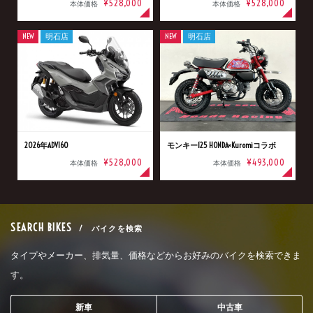
¥528,000
¥528,000
本体価格
本体価格
NEW
明石店
NEW
明石店
2026年ADV160
モンキー125 HONDA×Kuromiコラボ
¥528,000
¥493,000
本体価格
本体価格
SEARCH BIKES
/ バイクを検索
タイプやメーカー、排気量、価格などからお好みのバイクを検索できま
す。
新車
中古車