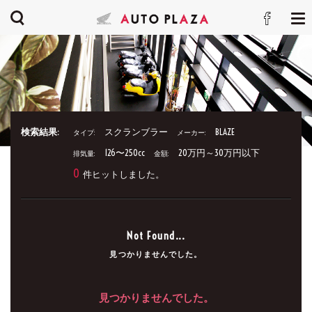
検索結果:
スクランブラー
BLAZE
タイプ:
メーカー:
126〜250cc
20万円～30万円以下
排気量:
金額:
0
件ヒットしました。
Not Found...
見つかりませんでした。
見つかりませんでした。