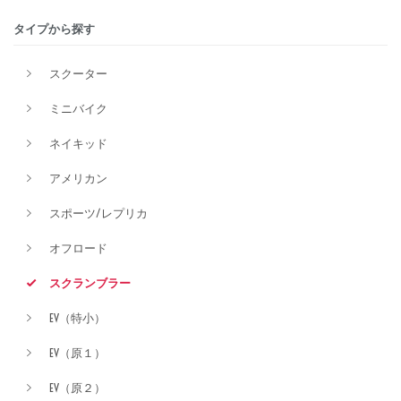
タイプから探す
排気量
スクーター
ミニバイク
価格
ネイキッド
アメリカン
スポーツ/レプリカ
オフロード
スクランブラー
EV（特小）
EV（原１）
EV（原２）