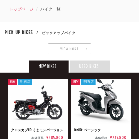
トップページ
バイク一覧
PICK UP BIKES
/ ピックアップバイク
VIEW MORE
NEW BIKES
USED BIKES
NEW
明石店
NEW
明石店
クロスカブ110 くまモンバージョン
Dio110･ベーシック
¥385,000
¥239,800
本体価格
本体価格