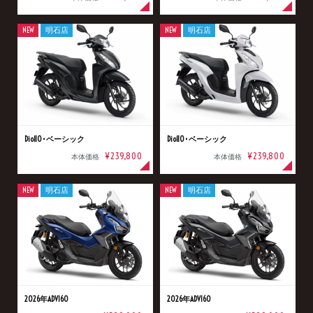
NEW
明石店
NEW
明石店
Dio110･ベーシック
Dio110･ベーシック
¥239,800
¥239,800
本体価格
本体価格
NEW
明石店
NEW
明石店
2026年ADV160
2026年ADV160