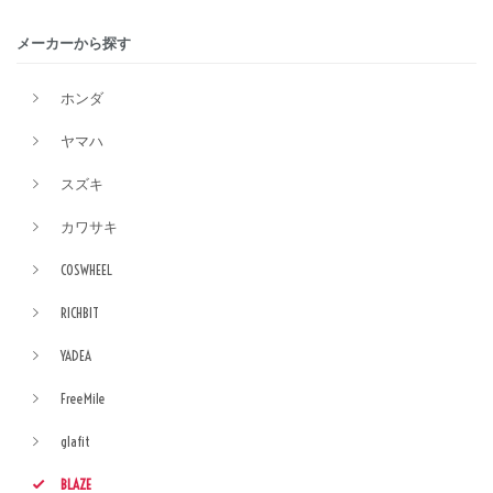
メーカーから探す
ホンダ
ヤマハ
スズキ
カワサキ
COSWHEEL
RICHBIT
YADEA
FreeMile
glafit
BLAZE