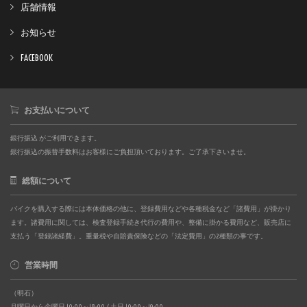
店舗情報
お知らせ
FACEBOOK
お支払いについて
銀行振込 がご利用できます。
銀行振込の振替手数料はお客様にご負担頂いております。ご了承下さいませ。
総額について
バイクを購入する際には本体価格の他に、登録費用などや各種税金など「諸費用」が掛かり
ます。諸費用に関しては、検査登録手続き代行の費用や、整備に掛かる費用など、販売店に
支払う「登録諸経費」。重量税や自賠責保険などの「法定費用」の2種類の事です。
営業時間
（明石）
月曜日から金曜日 10:00～18:00 / 土日 10:00～19:00