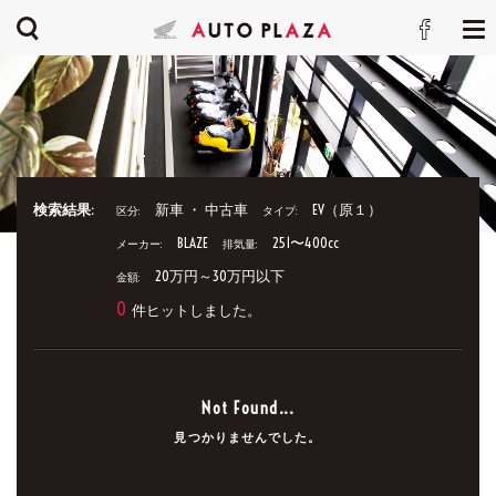
検索結果:
新車 ・ 中古車
EV（原１）
区分:
タイプ:
BLAZE
251〜400cc
メーカー:
排気量:
20万円～30万円以下
金額:
0
件ヒットしました。
Not Found...
見つかりませんでした。