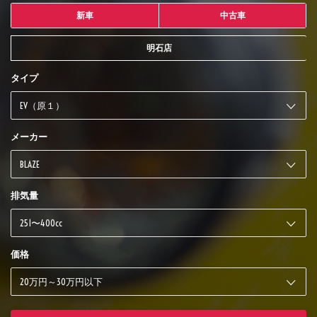
新車
中古車
明石店
タイプ
メーカー
排気量
価格