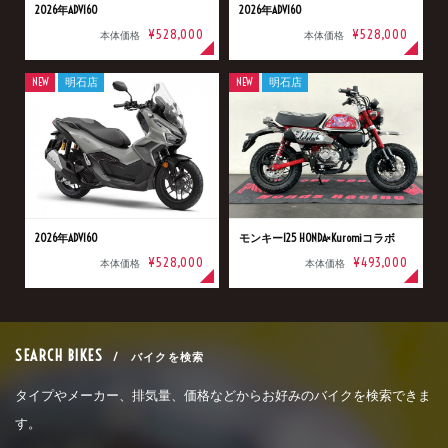
2026年ADV160
2026年ADV160
¥528,000
¥528,000
本体価格
本体価格
NEW
明石店
NEW
明石店
2026年ADV160
モンキー125 HONDA×Kuromiコラボ
¥528,000
¥493,000
本体価格
本体価格
SEARCH BIKES
/ バイクを検索
タイプやメーカー、排気量、価格などからお好みのバイクを検索できま
す。