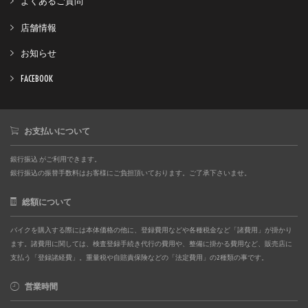
よくあるご質問
店舗情報
お知らせ
FACEBOOK
お支払いについて
銀行振込 がご利用できます。
銀行振込の振替手数料はお客様にご負担頂いております。ご了承下さいませ。
総額について
バイクを購入する際には本体価格の他に、登録費用などや各種税金など「諸費用」が掛かり
ます。諸費用に関しては、検査登録手続き代行の費用や、整備に掛かる費用など、販売店に
支払う「登録諸経費」。重量税や自賠責保険などの「法定費用」の2種類の事です。
営業時間