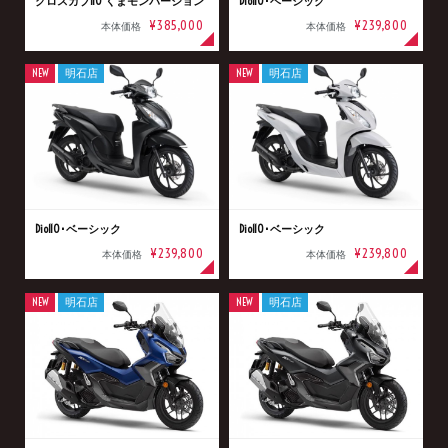
クロスカブ110 くまモンバージョン
Dio110･ベーシック
¥385,000
¥239,800
本体価格
本体価格
NEW
明石店
NEW
明石店
Dio110･ベーシック
Dio110･ベーシック
¥239,800
¥239,800
本体価格
本体価格
NEW
明石店
NEW
明石店