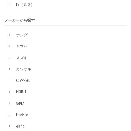
EV（原２）
メーカーから探す
ホンダ
ヤマハ
スズキ
カワサキ
COSWHEEL
RICHBIT
YADEA
FreeMile
glafit