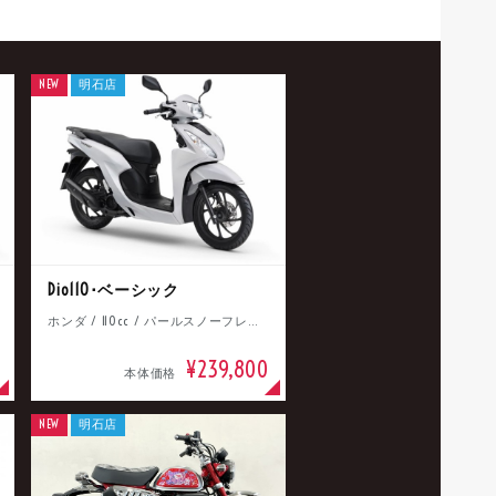
NEW
明石店
Dio110･ベーシック
ホンダ / 110cc / パールスノーフレークホワイト
¥239,800
本体価格
NEW
明石店