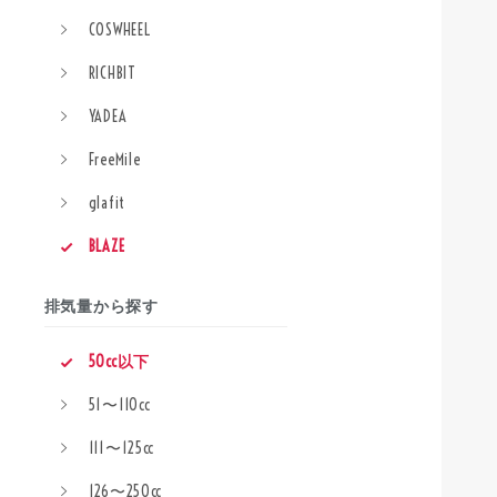
COSWHEEL
RICHBIT
YADEA
FreeMile
glafit
BLAZE
排気量から探す
50cc以下
51〜110cc
111〜125cc
126〜250cc