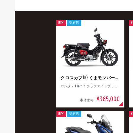
NEW
明石店
N
クロスカブ110 くまモンバージョン
ホンダ / 110cc / グラファイトブラック
¥385,000
本体価格
NEW
明石店
N