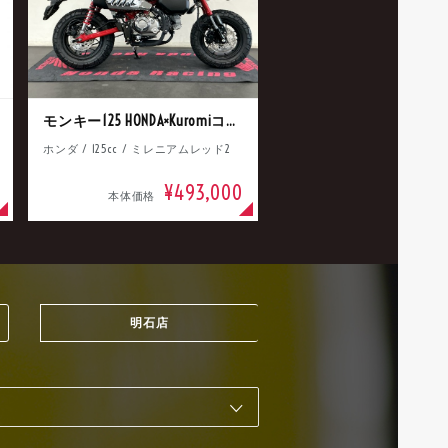
モンキー125 HONDA×Kuromiコラボ
ホンダ / 125cc / ミレニアムレッド2
¥493,000
本体価格
明石店