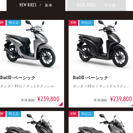
NEW BIKES
USED BIKES
/ 新車
/ 中古車
EW
明石店
NEW
明石店
Dio110･ベーシック
Dio110･ベーシック
ホンダ / 110cc / マットテクノシルバーメタリック
ホンダ / 110cc / マットギャラクシーブラックメタリック
¥239,800
¥239,800
本体価格
本体価格
EW
明石店
NEW
明石店