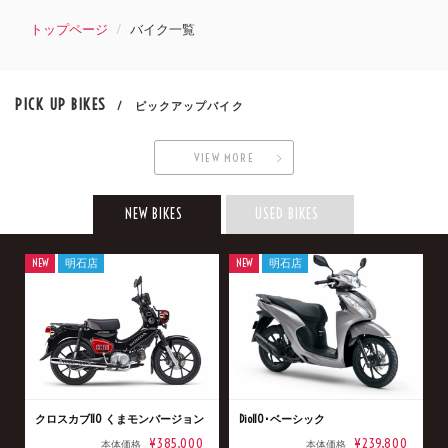
トップページ
バイク一覧
PICK UP BIKES
/ ピックアップバイク
VIEW MORE
NEW BIKES
USED BIKES
NEW
明石店
NEW
明石店
クロスカブ110 くまモンバージョン
Dio110･ベーシック
¥385,000
¥239,800
本体価格
本体価格