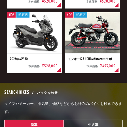
¥528,000
¥528,000
本体価格
本体価格
NEW
明石店
NEW
明石店
2026年ADV160
モンキー125 HONDA×Kuromiコラボ
¥528,000
¥493,000
本体価格
本体価格
SEARCH BIKES
/ バイクを検索
タイプやメーカー、排気量、価格などからお好みのバイクを検索できま
す。
新車
中古車