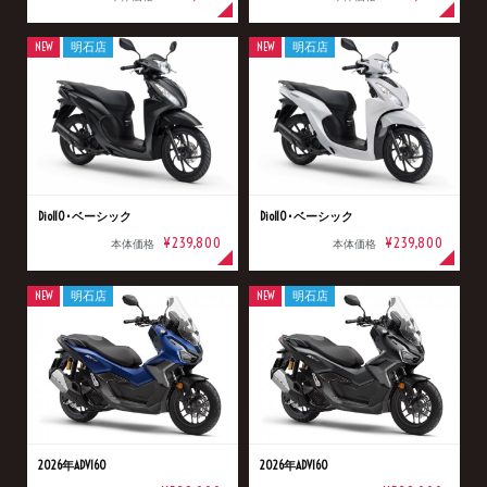
NEW
明石店
NEW
明石店
Dio110･ベーシック
Dio110･ベーシック
¥239,800
¥239,800
本体価格
本体価格
NEW
明石店
NEW
明石店
2026年ADV160
2026年ADV160