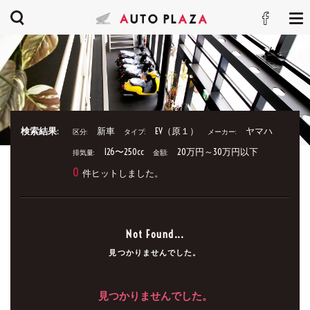
検索結果:
新車
EV（原１）
ヤマハ
区分:
タイプ:
メーカー:
126〜250cc
20万円～30万円以下
排気量:
金額:
0
件ヒットしました。
Not Found...
見つかりませんでした。
見つかりませんでした。