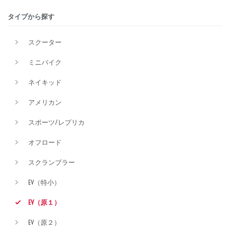
タイプから探す
排気量
スクーター
ミニバイク
価格
ネイキッド
アメリカン
スポーツ/レプリカ
オフロード
スクランブラー
EV（特小）
EV（原１）
EV（原２）