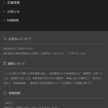
店舗情報
お知らせ
FACEBOOK
お支払いについて
銀行振込 がご利用できます。
銀行振込の振替手数料はお客様にご負担頂いております。ご了承下さいませ。
総額について
バイクを購入する際には本体価格の他に、登録費用などや各種税金など「諸費用」が掛かり
ます。諸費用に関しては、検査登録手続き代行の費用や、整備に掛かる費用など、販売店に
支払う「登録諸経費」。重量税や自賠責保険などの「法定費用」の2種類の事です。
営業時間
（明石）
月曜日から金曜日 10:00～18:00 / 土日 10:00～19:00