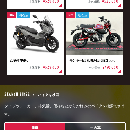
¥528,000
¥528,000
本体価格
本体価格
NEW
明石店
NEW
明石店
2026年ADV160
モンキー125 HONDA×Kuromiコラボ
¥528,000
¥493,000
本体価格
本体価格
SEARCH BIKES
/ バイクを検索
タイプやメーカー、排気量、価格などからお好みのバイクを検索できま
す。
新車
中古車