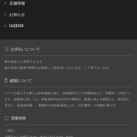
店舗情報
お知らせ
FACEBOOK
お支払いについて
銀行振込 がご利用できます。
銀行振込の振替手数料はお客様にご負担頂いております。ご了承下さいませ。
総額について
バイクを購入する際には本体価格の他に、登録費用などや各種税金など「諸費用」が掛かり
ます。諸費用に関しては、検査登録手続き代行の費用や、整備に掛かる費用など、販売店に
支払う「登録諸経費」。重量税や自賠責保険などの「法定費用」の2種類の事です。
営業時間
（明石）
月曜日から金曜日 10:00～18:00 / 土日 10:00～19:00