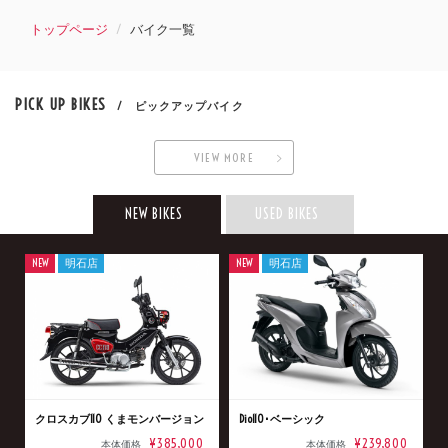
トップページ
バイク一覧
PICK UP BIKES
/ ピックアップバイク
VIEW MORE
NEW BIKES
USED BIKES
NEW
明石店
NEW
明石店
クロスカブ110 くまモンバージョン
Dio110･ベーシック
¥385,000
¥239,800
本体価格
本体価格