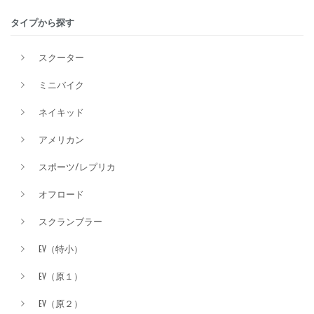
タイプから探す
排気量
スクーター
ミニバイク
価格
ネイキッド
アメリカン
スポーツ/レプリカ
オフロード
スクランブラー
EV（特小）
EV（原１）
EV（原２）