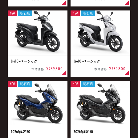
NEW
明石店
NEW
明石店
Dio110･ベーシック
Dio110･ベーシック
¥239,800
¥239,800
本体価格
本体価格
NEW
明石店
NEW
明石店
2026年ADV160
2026年ADV160