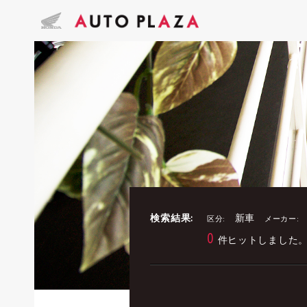
検索結果:
新車
区分:
メーカー:
0
件ヒットしました