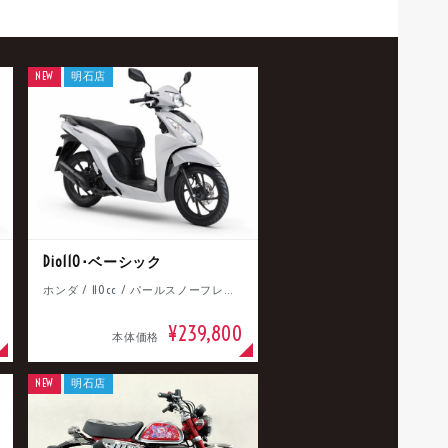
NEW
明石店
Dio110･ベーシック
ホンダ / 110cc / パールスノーフレークホワイト
¥239,800
本体価格
NEW
明石店