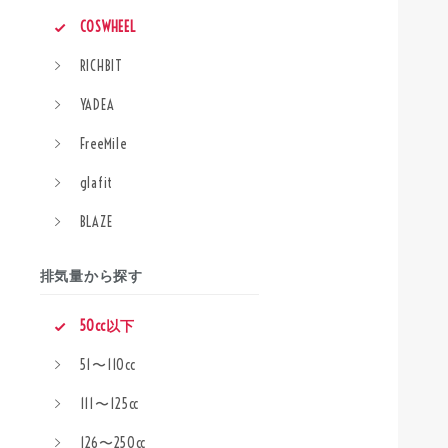
COSWHEEL
RICHBIT
YADEA
FreeMile
glafit
BLAZE
排気量から探す
50cc以下
51〜110cc
111〜125cc
126〜250cc