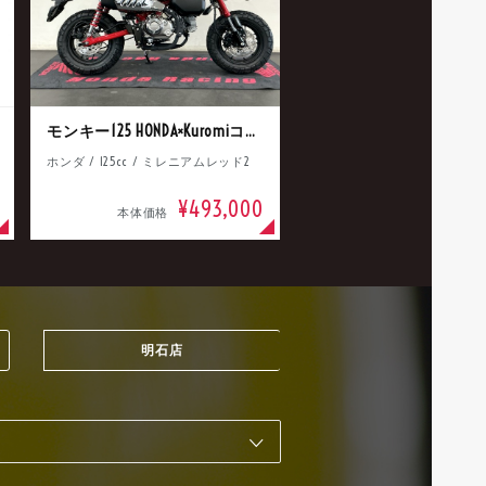
モンキー125 HONDA×Kuromiコラボ
ホンダ / 125cc / ミレニアムレッド2
¥493,000
本体価格
明石店