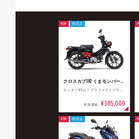
NEW
明石店
N
クロスカブ110 くまモンバージョン
ホンダ / 110cc / グラファイトブラック
¥385,000
本体価格
NEW
明石店
N