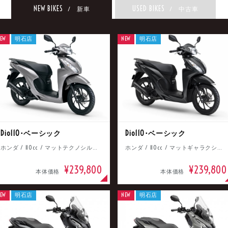
NEW BIKES
USED BIKES
/ 新車
/ 中古車
EW
明石店
NEW
明石店
Dio110･ベーシック
Dio110･ベーシック
ホンダ / 110cc / マットテクノシルバーメタリック
ホンダ / 110cc / マットギャラクシーブラックメタリック
¥239,800
¥239,800
本体価格
本体価格
EW
明石店
NEW
明石店