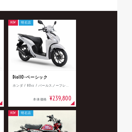
NEW
明石店
Dio110･ベーシック
ホンダ / 110cc / パールスノーフレークホワイト
¥239,800
本体価格
NEW
明石店