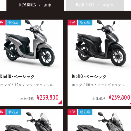
NEW BIKES
USED BIKES
/ 新車
/ 中古車
EW
明石店
NEW
明石店
Dio110･ベーシック
Dio110･ベーシック
ホンダ / 110cc / マットテクノシルバーメタリック
ホンダ / 110cc / マットギャラクシーブラックメタリック
¥239,800
¥239,800
本体価格
本体価格
EW
明石店
NEW
明石店