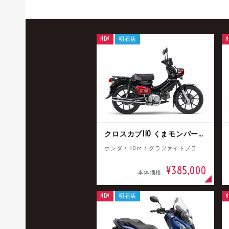
NEW
明石店
N
クロスカブ110 くまモンバージョン
ホンダ / 110cc / グラファイトブラック
¥385,000
本体価格
NEW
明石店
N