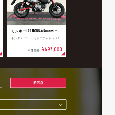
モンキー125 HONDA×Kuromiコラボ
ホンダ / 125cc / ミレニアムレッド2
¥493,000
本体価格
明石店