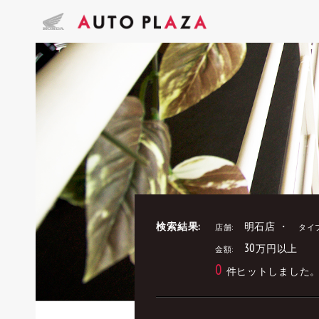
検索結果:
明石店 ・
店舗:
タイ
30万円以上
金額:
0
件ヒットしました