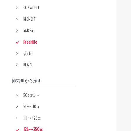
COSWHEEL
RICHBIT
YADEA
FreeMile
glafit
BLAZE
排気量から探す
50cc以下
51〜110cc
111〜125cc
126〜250cc