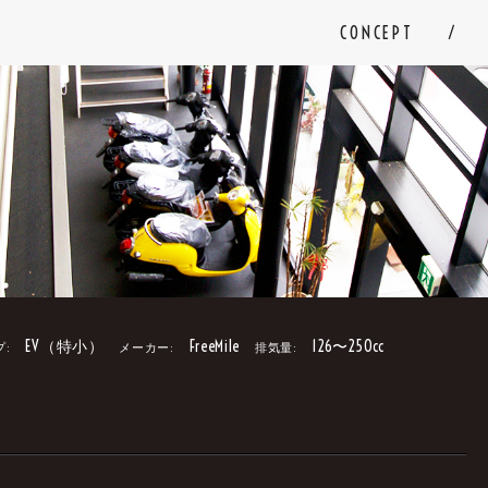
CONCEPT
EV（特小）
FreeMile
126〜250cc
プ:
メーカー:
排気量:
。