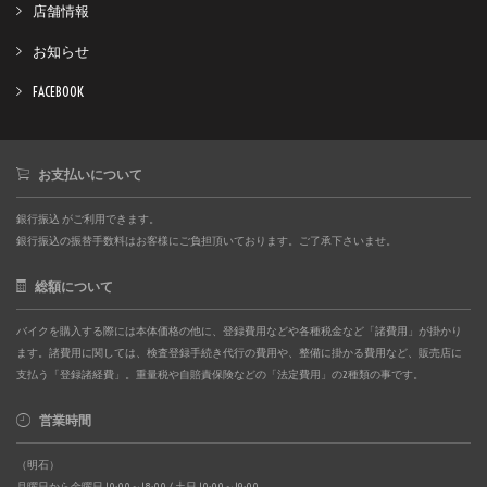
店舗情報
お知らせ
FACEBOOK
お支払いについて
銀行振込 がご利用できます。
銀行振込の振替手数料はお客様にご負担頂いております。ご了承下さいませ。
総額について
バイクを購入する際には本体価格の他に、登録費用などや各種税金など「諸費用」が掛かり
ます。諸費用に関しては、検査登録手続き代行の費用や、整備に掛かる費用など、販売店に
支払う「登録諸経費」。重量税や自賠責保険などの「法定費用」の2種類の事です。
営業時間
（明石）
月曜日から金曜日 10:00～18:00 / 土日 10:00～19:00