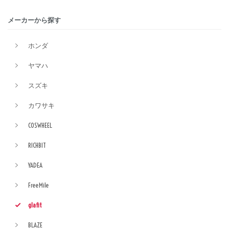
メーカーから探す
ホンダ
ヤマハ
スズキ
カワサキ
COSWHEEL
RICHBIT
YADEA
FreeMile
glafit
BLAZE