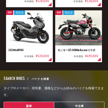
¥528,000
¥528,000
本体価格
本体価格
NEW
明石店
NEW
明石店
2026年ADV160
モンキー125 HONDA×Kuromiコラボ
¥528,000
¥493,000
本体価格
本体価格
SEARCH BIKES
/ バイクを検索
タイプやメーカー、排気量、価格などからお好みのバイクを検索できま
す。
新車
中古車