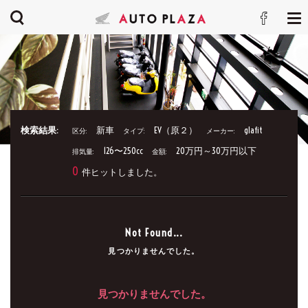
検索結果:
新車
EV（原２）
glafit
区分:
タイプ:
メーカー:
126〜250cc
20万円～30万円以下
排気量:
金額:
0
件ヒットしました。
Not Found...
見つかりませんでした。
見つかりませんでした。