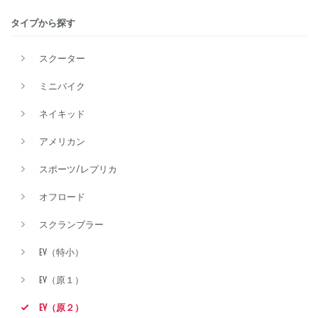
タイプから探す
排気量
スクーター
ミニバイク
価格
ネイキッド
アメリカン
スポーツ/レプリカ
オフロード
スクランブラー
EV（特小）
EV（原１）
EV（原２）