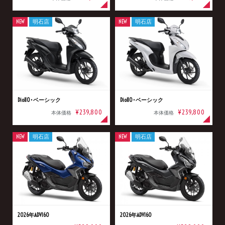
NEW
明石店
NEW
明石店
Dio110･ベーシック
Dio110･ベーシック
¥239,800
¥239,800
本体価格
本体価格
NEW
明石店
NEW
明石店
2026年ADV160
2026年ADV160