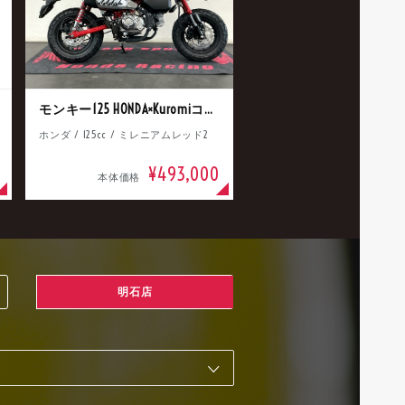
モンキー125 HONDA×Kuromiコラボ
ホンダ / 125cc / ミレニアムレッド2
¥493,000
本体価格
明石店