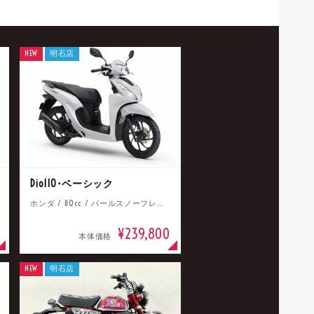
NEW
明石店
Dio110･ベーシック
ホンダ / 110cc / パールスノーフレークホワイト
¥239,800
本体価格
NEW
明石店