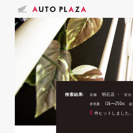
検索結果:
明石店 ・
店舗:
区分:
126〜250cc
排気量:
金
0
件ヒットしました