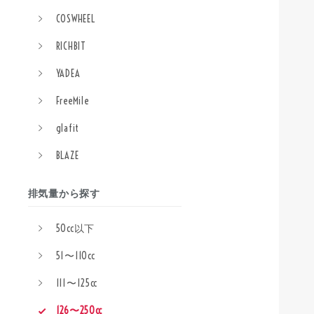
COSWHEEL
RICHBIT
YADEA
FreeMile
glafit
BLAZE
排気量から探す
50cc以下
51〜110cc
111〜125cc
126〜250cc