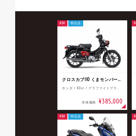
NEW
明石店
N
クロスカブ110 くまモンバージョン
ホンダ / 110cc / グラファイトブラック
¥385,000
本体価格
NEW
明石店
N