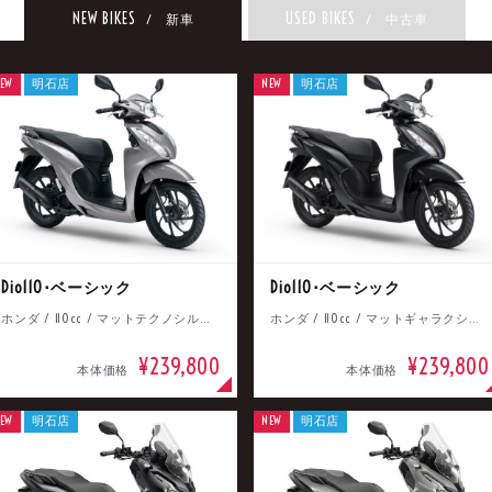
NEW BIKES
USED BIKES
/ 新車
/ 中古車
EW
明石店
NEW
明石店
Dio110･ベーシック
Dio110･ベーシック
ホンダ / 110cc / マットテクノシルバーメタリック
ホンダ / 110cc / マットギャラクシーブラックメタリック
¥239,800
¥239,800
本体価格
本体価格
EW
明石店
NEW
明石店