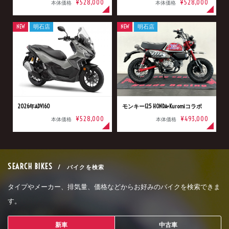
¥528,000
¥528,000
本体価格
本体価格
NEW
明石店
NEW
明石店
2026年ADV160
モンキー125 HONDA×Kuromiコラボ
¥528,000
¥493,000
本体価格
本体価格
SEARCH BIKES
/ バイクを検索
タイプやメーカー、排気量、価格などからお好みのバイクを検索できま
す。
新車
中古車