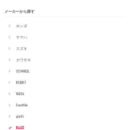
メーカーから探す
ホンダ
ヤマハ
スズキ
カワサキ
COSWHEEL
RICHBIT
YADEA
FreeMile
glafit
BLAZE