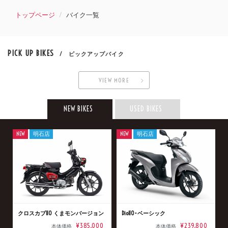
トップページ
バイク一覧
PICK UP BIKES
/ ピックアップバイク
VIEW MORE
NEW BIKES
USED BIKES
NEW
明石店
NEW
明石店
クロスカブ110 くまモンバージョン
Dio110･ベーシック
¥385,000
¥239,800
本体価格
本体価格