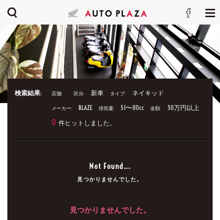
検索結果:
新車
ネイキッド
店舗:
区分:
タイプ:
BLAZE
51〜110cc
30万円以上
メーカー:
排気量:
金額:
0
件ヒットしました。
Not Found...
見つかりませんでした。
見つかりませんでした。