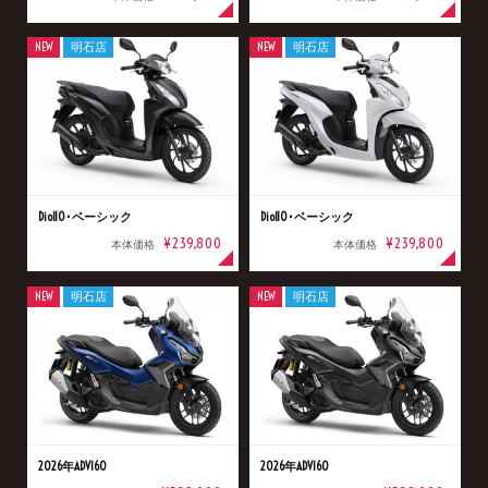
NEW
明石店
NEW
明石店
Dio110･ベーシック
Dio110･ベーシック
¥239,800
¥239,800
本体価格
本体価格
NEW
明石店
NEW
明石店
2026年ADV160
2026年ADV160