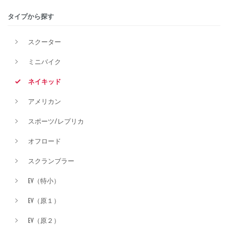
タイプから探す
排気量
スクーター
ミニバイク
価格
ネイキッド
アメリカン
スポーツ/レプリカ
オフロード
スクランブラー
EV（特小）
EV（原１）
EV（原２）