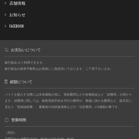
店舗情報
お知らせ
FACEBOOK
お支払いについて
銀行振込 がご利用できます。
銀行振込の振替手数料はお客様にご負担頂いております。ご了承下さいませ。
総額について
バイクを購入する際には本体価格の他に、登録費用などや各種税金など「諸費用」が掛かり
ます。諸費用に関しては、検査登録手続き代行の費用や、整備に掛かる費用など、販売店に
支払う「登録諸経費」。重量税や自賠責保険などの「法定費用」の2種類の事です。
営業時間
（明石）
月曜日から金曜日 10:00～18:00 / 土日 10:00～19:00