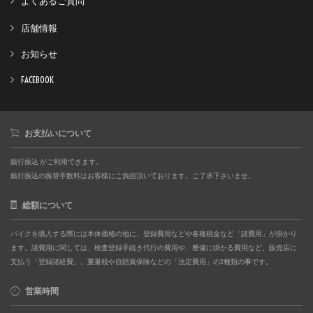
よくあるご質問
店舗情報
お知らせ
FACEBOOK
お支払いについて
銀行振込 がご利用できます。
銀行振込の振替手数料はお客様にご負担頂いております。ご了承下さいませ。
総額について
バイクを購入する際には本体価格の他に、登録費用などや各種税金など「諸費用」が掛かり
ます。諸費用に関しては、検査登録手続き代行の費用や、整備に掛かる費用など、販売店に
支払う「登録諸経費」。重量税や自賠責保険などの「法定費用」の2種類の事です。
営業時間