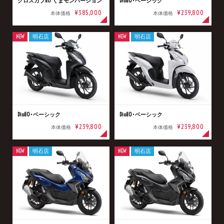
クロスカブ110 くまモンバージョン
Dio110･ベーシック
¥385,000
¥239,800
本体価格
本体価格
NEW
明石店
NEW
明石店
Dio110･ベーシック
Dio110･ベーシック
¥239,800
¥239,800
本体価格
本体価格
NEW
明石店
NEW
明石店