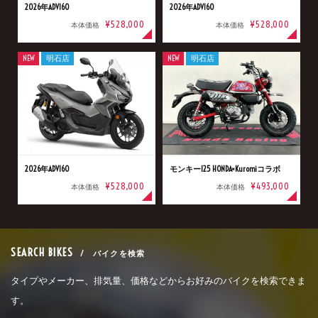
2026年ADV160
2026年ADV160
¥528,000
¥528,000
本体価格
本体価格
NEW
明石店
NEW
明石店
2026年ADV160
モンキー125 HONDA×Kuromiコラボ
¥528,000
¥493,000
本体価格
本体価格
SEARCH BIKES
/ バイクを検索
タイプやメーカー、排気量、価格などからお好みのバイクを検索できま
す。