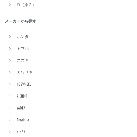
EV（原２）
メーカーから探す
ホンダ
ヤマハ
スズキ
カワサキ
COSWHEEL
RICHBIT
YADEA
FreeMile
glafit