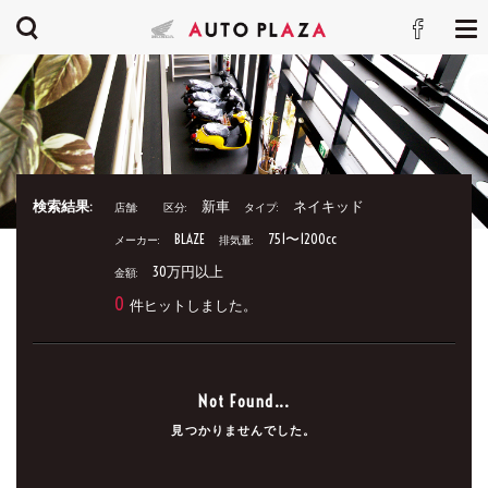
検索結果:
新車
ネイキッド
店舗:
区分:
タイプ:
BLAZE
751〜1200cc
メーカー:
排気量:
30万円以上
金額:
0
件ヒットしました。
Not Found...
見つかりませんでした。