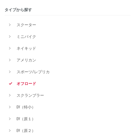
タイプから探す
排気量
スクーター
ミニバイク
価格
ネイキッド
アメリカン
スポーツ/レプリカ
オフロード
スクランブラー
EV（特小）
EV（原１）
EV（原２）