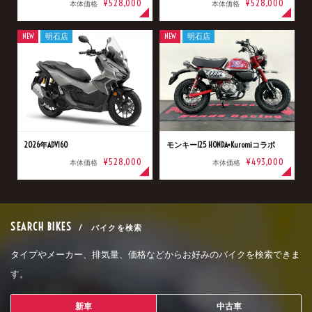
¥528,000
¥528,000
本体価格
本体価格
NEW
明石店
NEW
明石店
2026年ADV160
モンキー125 HONDA×Kuromiコラボ
¥528,000
¥493,000
本体価格
本体価格
SEARCH BIKES
/ バイクを検索
タイプやメーカー、排気量、価格などからお好みのバイクを検索できま
す。
新車
中古車