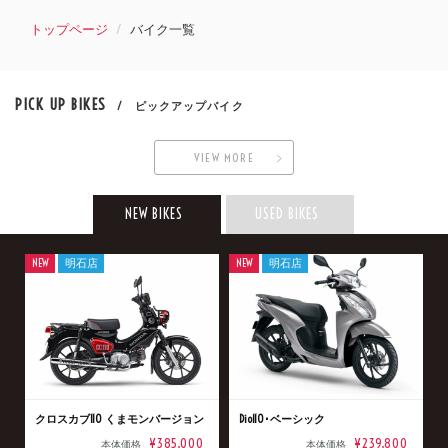
トップページ
バイク一覧
PICK UP BIKES
/ ピックアップバイク
VIEW MORE
NEW BIKES
USED BIKES
NEW
明石店
NEW
明石店
クロスカブ110 くまモンバージョン
Dio110･ベーシック
¥385,000
¥239,800
本体価格
本体価格