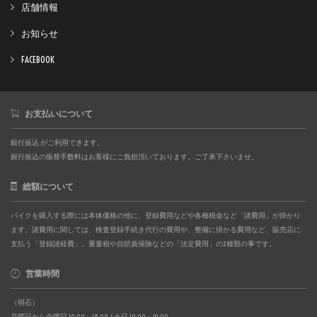
店舗情報
お知らせ
FACEBOOK
お支払いについて
銀行振込 がご利用できます。
銀行振込の振替手数料はお客様にご負担頂いております。ご了承下さいませ。
総額について
バイクを購入する際には本体価格の他に、登録費用などや各種税金など「諸費用」が掛かり
ます。諸費用に関しては、検査登録手続き代行の費用や、整備に掛かる費用など、販売店に
支払う「登録諸経費」。重量税や自賠責保険などの「法定費用」の2種類の事です。
営業時間
（明石）
月曜日から金曜日 10:00～18:00 / 土日 10:00～19:00