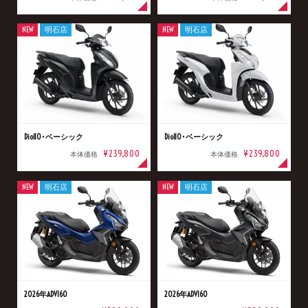
NEW
明石店
NEW
明石店
Dio110･ベーシック
Dio110･ベーシック
¥239,800
¥239,800
本体価格
本体価格
NEW
明石店
NEW
明石店
2026年ADV160
2026年ADV160