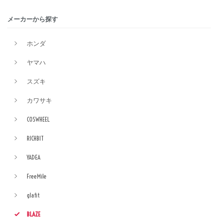
メーカーから探す
ホンダ
ヤマハ
スズキ
カワサキ
COSWHEEL
RICHBIT
YADEA
FreeMile
glafit
BLAZE