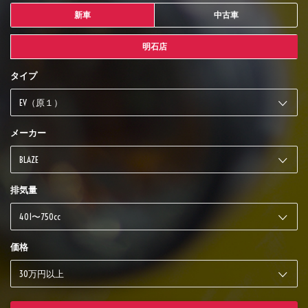
新車
中古車
明石店
タイプ
メーカー
排気量
価格