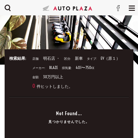
検索結果:
明石店 ・
新車
EV（原１）
店舗:
区分:
タイプ:
BLAZE
401〜750cc
メーカー:
排気量:
30万円以上
金額:
0
件ヒットしました。
Not Found...
見つかりませんでした。