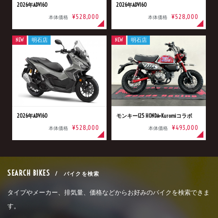
2026年ADV160
2026年ADV160
¥528,000
¥528,000
本体価格
本体価格
NEW
明石店
NEW
明石店
2026年ADV160
モンキー125 HONDA×Kuromiコラボ
¥528,000
¥493,000
本体価格
本体価格
SEARCH BIKES
/ バイクを検索
タイプやメーカー、排気量、価格などからお好みのバイクを検索できま
す。