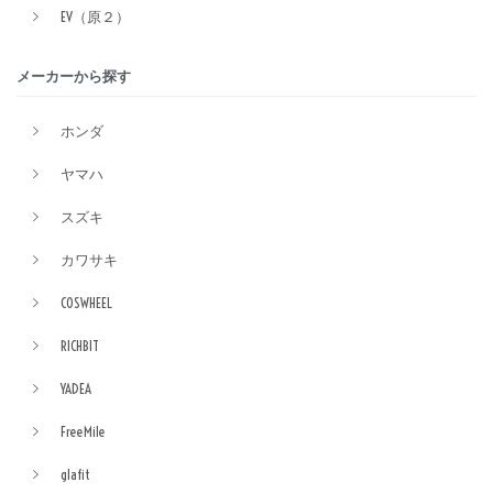
EV（原２）
メーカーから探す
ホンダ
ヤマハ
スズキ
カワサキ
COSWHEEL
RICHBIT
YADEA
FreeMile
glafit