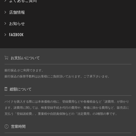
よくあるご質問
店舗情報
お知らせ
FACEBOOK
お支払いについて
銀行振込 がご利用できます。
銀行振込の振替手数料はお客様にご負担頂いております。ご了承下さいませ。
総額について
バイクを購入する際には本体価格の他に、登録費用などや各種税金など「諸費用」が掛かり
ます。諸費用に関しては、検査登録手続き代行の費用や、整備に掛かる費用など、販売店に
支払う「登録諸経費」。重量税や自賠責保険などの「法定費用」の2種類の事です。
営業時間