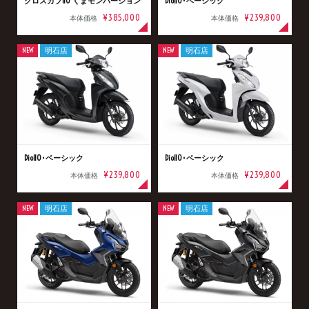
クロスカブ110 くまモンバージョン
Dio110･ベーシック
¥385,000
¥239,800
本体価格
本体価格
NEW
明石店
NEW
明石店
Dio110･ベーシック
Dio110･ベーシック
¥239,800
¥239,800
本体価格
本体価格
NEW
明石店
NEW
明石店