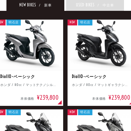
NEW BIKES
USED BIKES
/ 新車
/ 中古車
EW
明石店
NEW
明石店
Dio110･ベーシック
Dio110･ベーシック
ホンダ / 110cc / マットテクノシルバーメタリック
ホンダ / 110cc / マットギャラクシーブラックメタリック
¥239,800
¥239,800
本体価格
本体価格
EW
明石店
NEW
明石店