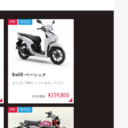
NEW
明石店
Dio110･ベーシック
ホンダ / 110cc / パールスノーフレークホワイト
¥239,800
本体価格
NEW
明石店