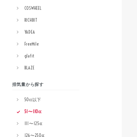
COSWHEEL
RICHBIT
YADEA
FreeMile
glafit
BLAZE
排気量から探す
50cc以下
51〜110cc
111〜125cc
126〜250cc