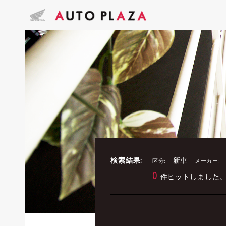
検索結果:
新車
区分:
メーカー:
0
件ヒットしました