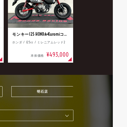
モンキー125 HONDA×Kuromiコラボ
ホンダ / 125cc / ミレニアムレッド2
¥493,000
本体価格
明石店