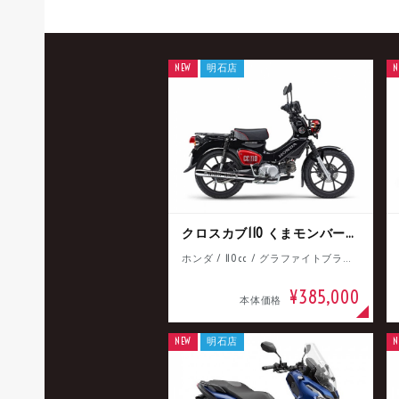
NEW
明石店
N
クロスカブ110 くまモンバージョン
ホンダ / 110cc / グラファイトブラック
¥385,000
本体価格
NEW
明石店
N