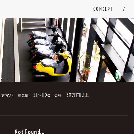
CONCEPT
ヤマハ
51〜110cc
30万円以上
排気量:
金額:
。
Not Found...