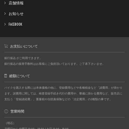
店舗情報
お知らせ
FACEBOOK
お支払いについて
銀行振込 がご利用できます。
銀行振込の振替手数料はお客様にご負担頂いております。ご了承下さいませ。
総額について
バイクを購入する際には本体価格の他に、登録費用などや各種税金など「諸費用」が掛かり
ます。諸費用に関しては、検査登録手続き代行の費用や、整備に掛かる費用など、販売店に
支払う「登録諸経費」。重量税や自賠責保険などの「法定費用」の2種類の事です。
営業時間
（明石）
月曜日から金曜日 10:00～18:00 / 土日 10:00～19:00