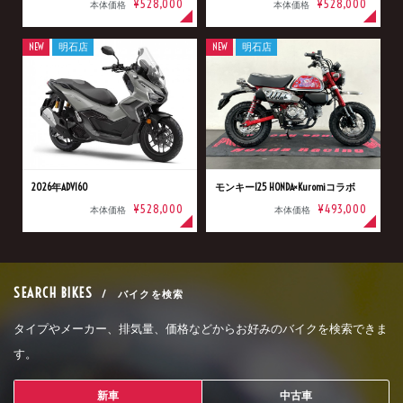
¥528,000
¥528,000
本体価格
本体価格
NEW
明石店
NEW
明石店
2026年ADV160
モンキー125 HONDA×Kuromiコラボ
¥528,000
¥493,000
本体価格
本体価格
SEARCH BIKES
/ バイクを検索
タイプやメーカー、排気量、価格などからお好みのバイクを検索できま
す。
新車
中古車