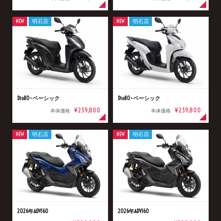
NEW
明石店
NEW
明石店
Dio110･ベーシック
Dio110･ベーシック
¥239,800
¥239,800
本体価格
本体価格
NEW
明石店
NEW
明石店
2026年ADV160
2026年ADV160