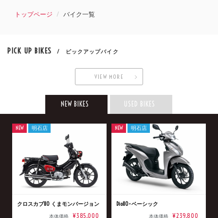
トップページ
バイク一覧
PICK UP BIKES
/ ピックアップバイク
VIEW MORE
NEW BIKES
USED BIKES
NEW
明石店
NEW
明石店
クロスカブ110 くまモンバージョン
Dio110･ベーシック
¥385,000
¥239,800
本体価格
本体価格