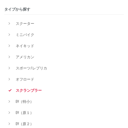
タイプから探す
排気量
スクーター
ミニバイク
価格
ネイキッド
アメリカン
スポーツ/レプリカ
オフロード
スクランブラー
EV（特小）
EV（原１）
EV（原２）