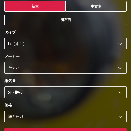
新車
中古車
明石店
タイプ
メーカー
排気量
価格