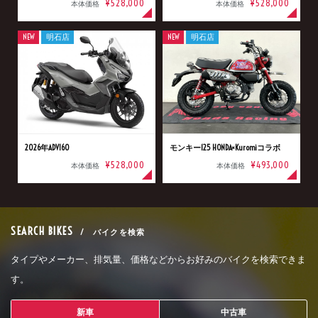
¥528,000
¥528,000
本体価格
本体価格
NEW
明石店
NEW
明石店
2026年ADV160
モンキー125 HONDA×Kuromiコラボ
¥528,000
¥493,000
本体価格
本体価格
SEARCH BIKES
/ バイクを検索
タイプやメーカー、排気量、価格などからお好みのバイクを検索できま
す。
新車
中古車