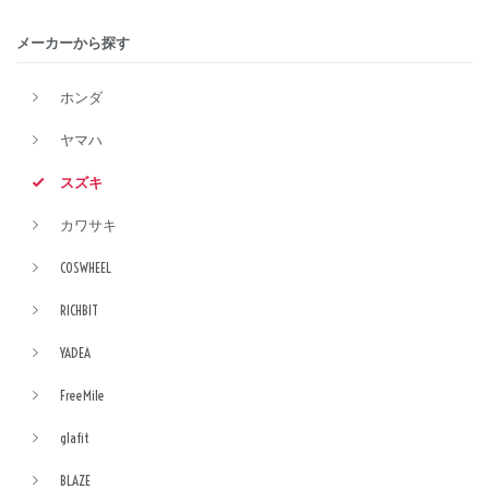
メーカーから探す
ホンダ
ヤマハ
スズキ
カワサキ
COSWHEEL
RICHBIT
YADEA
FreeMile
glafit
BLAZE