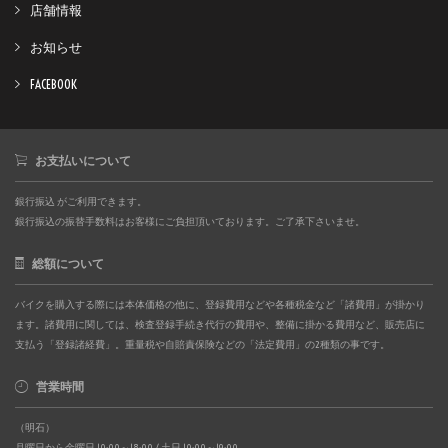
店舗情報
お知らせ
FACEBOOK
お支払いについて
銀行振込 がご利用できます。
銀行振込の振替手数料はお客様にご負担頂いております。ご了承下さいませ。
総額について
バイクを購入する際には本体価格の他に、登録費用などや各種税金など「諸費用」が掛かり
ます。諸費用に関しては、検査登録手続き代行の費用や、整備に掛かる費用など、販売店に
支払う「登録諸経費」。重量税や自賠責保険などの「法定費用」の2種類の事です。
営業時間
（明石）
月曜日から金曜日 10:00～18:00 / 土日 10:00～19:00