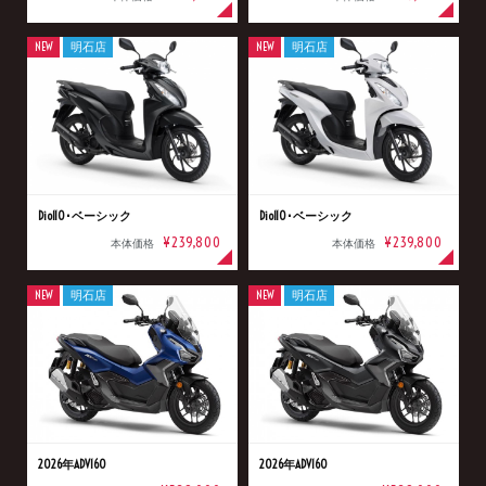
NEW
明石店
NEW
明石店
Dio110･ベーシック
Dio110･ベーシック
¥239,800
¥239,800
本体価格
本体価格
NEW
明石店
NEW
明石店
2026年ADV160
2026年ADV160