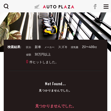
検索結果:
新車
スズキ
251〜400cc
区分:
メーカー:
排気量:
30万円以上
金額:
0
件ヒットしました。
Not Found...
見つかりませんでした。
見つかりませんでした。