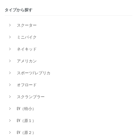
タイプから探す
排気量
スクーター
ミニバイク
価格
ネイキッド
アメリカン
スポーツ/レプリカ
オフロード
スクランブラー
EV（特小）
EV（原１）
EV（原２）