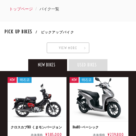
トップページ
バイク一覧
PICK UP BIKES
/ ピックアップバイク
VIEW MORE
NEW BIKES
USED BIKES
NEW
明石店
NEW
明石店
クロスカブ110 くまモンバージョン
Dio110･ベーシック
¥385,000
¥239,800
本体価格
本体価格