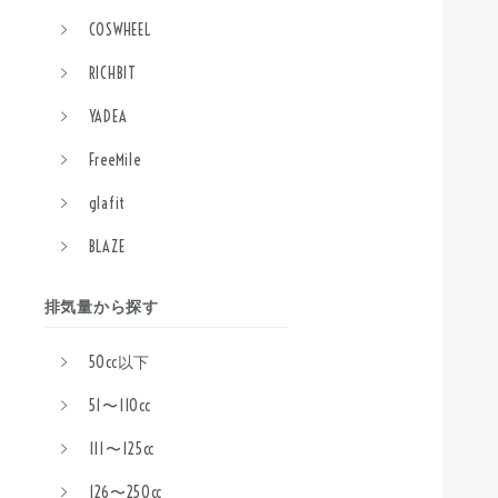
COSWHEEL
RICHBIT
YADEA
FreeMile
glafit
BLAZE
排気量から探す
50cc以下
51〜110cc
111〜125cc
126〜250cc