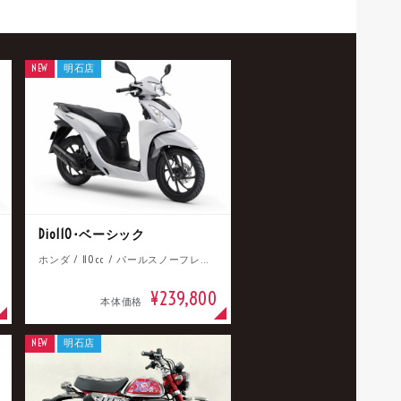
NEW
明石店
Dio110･ベーシック
ホンダ / 110cc / パールスノーフレークホワイト
¥239,800
本体価格
NEW
明石店