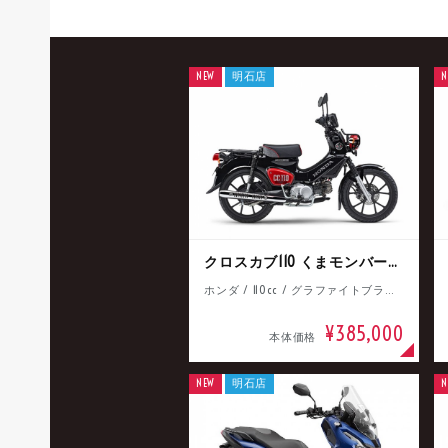
NEW
明石店
N
クロスカブ110 くまモンバージョン
ホンダ / 110cc / グラファイトブラック
¥385,000
本体価格
NEW
明石店
N