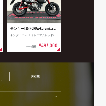
モンキー125 HONDA×Kuromiコラボ
ホンダ / 125cc / ミレニアムレッド2
¥493,000
本体価格
明石店