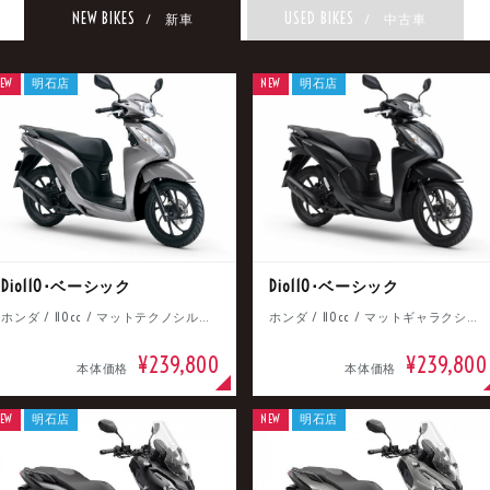
NEW BIKES
USED BIKES
/ 新車
/ 中古車
EW
明石店
NEW
明石店
Dio110･ベーシック
Dio110･ベーシック
ホンダ / 110cc / マットテクノシルバーメタリック
ホンダ / 110cc / マットギャラクシーブラックメタリック
¥239,800
¥239,800
本体価格
本体価格
EW
明石店
NEW
明石店