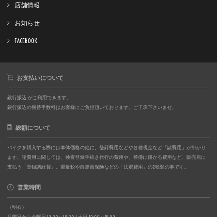
店舗情報
お知らせ
FACEBOOK
お支払いについて
銀行振込 がご利用できます。
銀行振込の振替手数料はお客様にご負担頂いております。ご了承下さいませ。
総額について
バイクを購入する際には本体価格の他に、登録費用などや各種税金など「諸費用」が掛かり
ます。諸費用に関しては、検査登録手続き代行の費用や、整備に掛かる費用など、販売店に
支払う「登録諸経費」。重量税や自賠責保険などの「法定費用」の2種類の事です。
営業時間
（明石）
月曜日から金曜日 10:00～18:00 / 土日 10:00～19:00