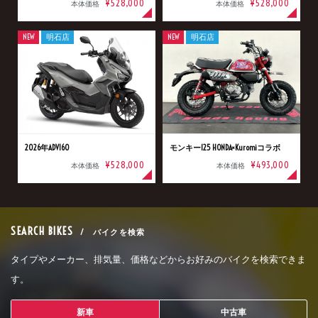
¥528,000
¥528,000
本体価格
本体価格
NEW
明石店
NEW
明石店
2026年ADV160
モンキー125 HONDA×Kuromiコラボ
¥528,000
¥493,000
本体価格
本体価格
SEARCH BIKES
/ バイクを検索
タイプやメーカー、排気量、価格などからお好みのバイクを検索できま
す。
新車
中古車