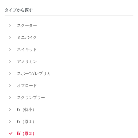
タイプから探す
排気量
スクーター
ミニバイク
価格
ネイキッド
アメリカン
スポーツ/レプリカ
オフロード
スクランブラー
EV（特小）
EV（原１）
EV（原２）