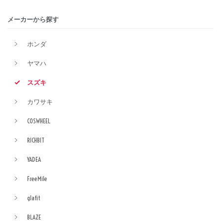
メーカーから探す
ホンダ
ヤマハ
スズキ
カワサキ
COSWHEEL
RICHBIT
YADEA
FreeMile
glafit
BLAZE