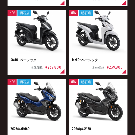
NEW
明石店
NEW
明石店
Dio110･ベーシック
Dio110･ベーシック
¥239,800
¥239,800
本体価格
本体価格
NEW
明石店
NEW
明石店
2026年ADV160
2026年ADV160