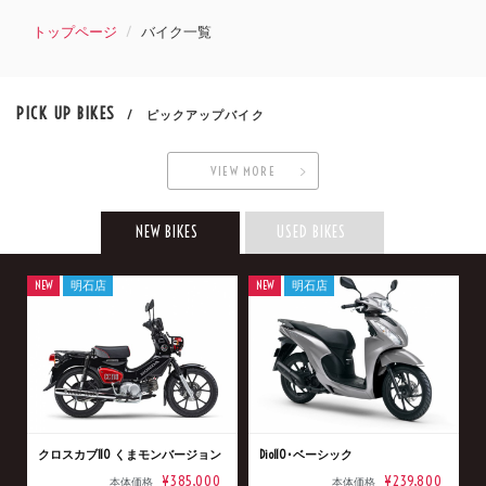
トップページ
バイク一覧
PICK UP BIKES
/ ピックアップバイク
VIEW MORE
NEW BIKES
USED BIKES
NEW
明石店
NEW
明石店
クロスカブ110 くまモンバージョン
Dio110･ベーシック
¥385,000
¥239,800
本体価格
本体価格