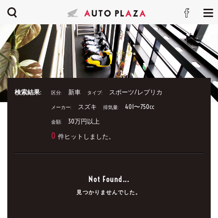
検索結果:
新車
スポーツ/レプリカ
区分:
タイプ:
スズキ
401〜750cc
メーカー:
排気量:
30万円以上
金額:
0
件ヒットしました。
Not Found...
見つかりませんでした。