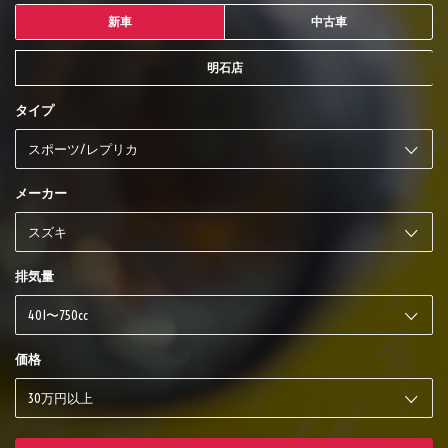
新車
中古車
明石店
タイプ
メーカー
排気量
価格