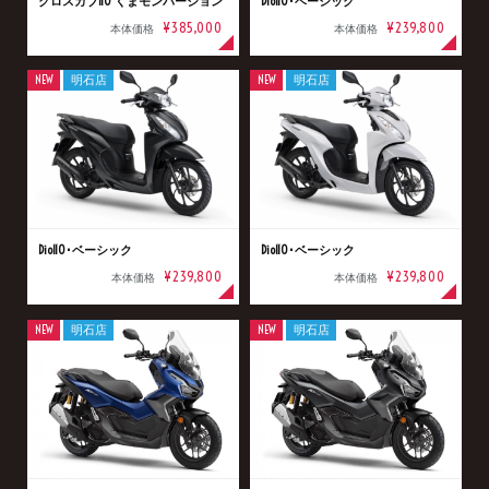
クロスカブ110 くまモンバージョン
Dio110･ベーシック
¥385,000
¥239,800
本体価格
本体価格
NEW
明石店
NEW
明石店
Dio110･ベーシック
Dio110･ベーシック
¥239,800
¥239,800
本体価格
本体価格
NEW
明石店
NEW
明石店