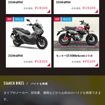
2026年ADV160
2026年ADV160
¥528,000
¥528,000
本体価格
本体価格
NEW
明石店
NEW
明石店
2026年ADV160
モンキー125 HONDA×Kuromiコラボ
¥528,000
¥493,000
本体価格
本体価格
SEARCH BIKES
/ バイクを検索
タイプやメーカー、排気量、価格などからお好みのバイクを検索できま
す。