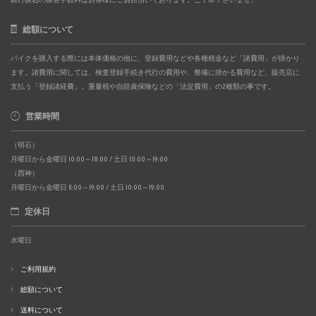
総額について
バイクを購入する際には本体価格の他に、登録費用などや各種税金など「諸費用」が掛かり
ます。諸費用に関しては、検査登録手続き代行の費用や、整備に掛かる費用など、販売店に
支払う「登録諸経費」。重量税や自賠責保険などの「法定費用」の2種類の事です。
営業時間
（明石）
月曜日から金曜日 10:00～18:00 / 土日 10:00～19:00
（西神）
月曜日から金曜日 11:00～19:00 / 土日 10:00～19:00
定休日
水曜日
ご利用規約
総額について
送料について