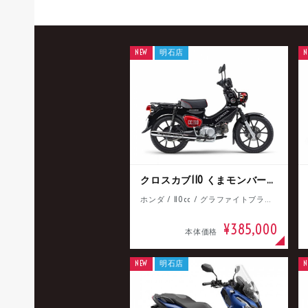
NEW
明石店
N
クロスカブ110 くまモンバージョン
ホンダ / 110cc / グラファイトブラック
¥385,000
本体価格
NEW
明石店
N