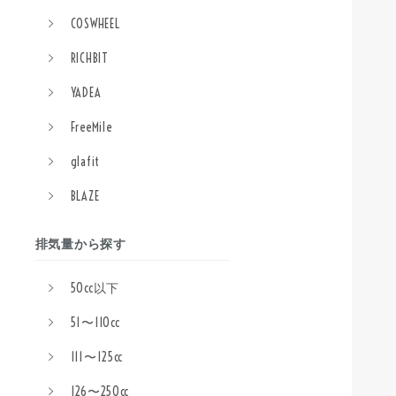
COSWHEEL
RICHBIT
YADEA
FreeMile
glafit
BLAZE
排気量から探す
50cc以下
51〜110cc
111〜125cc
126〜250cc