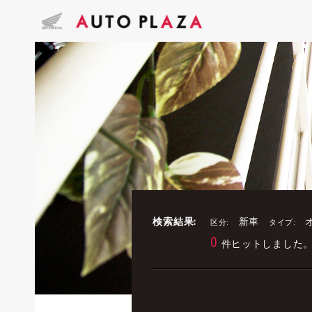
検索結果:
新車
区分:
タイプ:
0
件ヒットしました