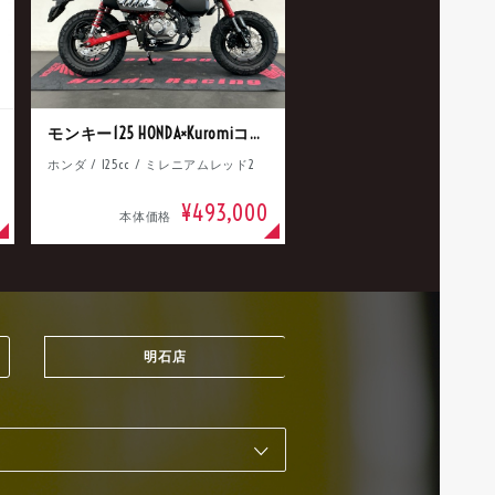
モンキー125 HONDA×Kuromiコラボ
ホンダ / 125cc / ミレニアムレッド2
¥493,000
本体価格
明石店