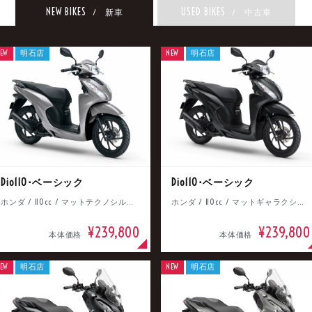
NEW BIKES
USED BIKES
/ 新車
/ 中古車
EW
明石店
NEW
明石店
Dio110･ベーシック
Dio110･ベーシック
ホンダ / 110cc / マットテクノシルバーメタリック
ホンダ / 110cc / マットギャラクシーブラックメタリック
¥239,800
¥239,800
本体価格
本体価格
EW
明石店
NEW
明石店