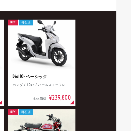
NEW
明石店
Dio110･ベーシック
ホンダ / 110cc / パールスノーフレークホワイト
¥239,800
本体価格
NEW
明石店