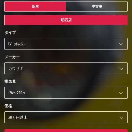
新車
中古車
明石店
タイプ
メーカー
排気量
価格