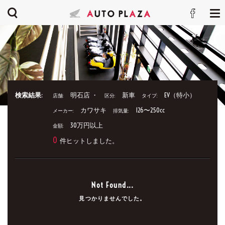
検索結果:
明石店 ・
新車
EV（特小）
店舗:
区分:
タイプ:
カワサキ
126〜250cc
メーカー:
排気量:
30万円以上
金額:
0
件ヒットしました。
Not Found...
見つかりませんでした。