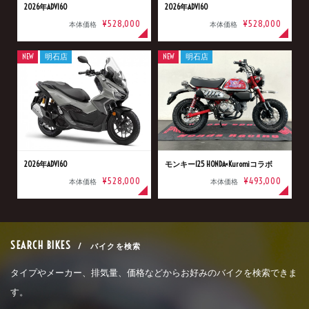
2026年ADV160
2026年ADV160
¥528,000
¥528,000
本体価格
本体価格
NEW
明石店
NEW
明石店
2026年ADV160
モンキー125 HONDA×Kuromiコラボ
¥528,000
¥493,000
本体価格
本体価格
SEARCH BIKES
/ バイクを検索
タイプやメーカー、排気量、価格などからお好みのバイクを検索できま
す。