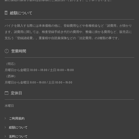
総額について
バイクを購入する際には本体価格の他に、登録費用などや各種税金など「諸費用」が掛かり
ます。諸費用に関しては、検査登録手続き代行の費用や、整備に掛かる費用など、販売店に
支払う「登録諸経費」。重量税や自賠責保険などの「法定費用」の2種類の事です。
営業時間
（明石）
月曜日から金曜日 10:00～18:00 / 土日 10:00～19:00
（西神）
月曜日から金曜日 11:00～19:00 / 土日 10:00～19:00
定休日
水曜日
ご利用規約
総額について
送料について