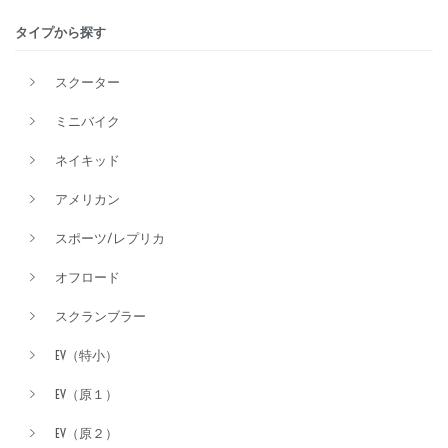
タイプから探す
排気量
スクーター
ミニバイク
価格
ネイキッド
アメリカン
スポーツ/レプリカ
オフロード
スクランブラー
EV（特小）
EV（原１）
EV（原２）