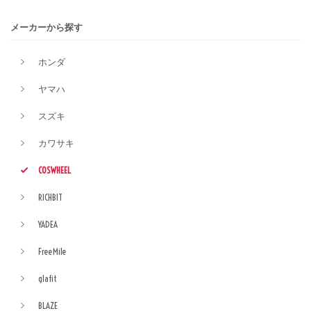
メーカーから探す
ホンダ
ヤマハ
スズキ
カワサキ
COSWHEEL
RICHBIT
YADEA
FreeMile
glafit
BLAZE