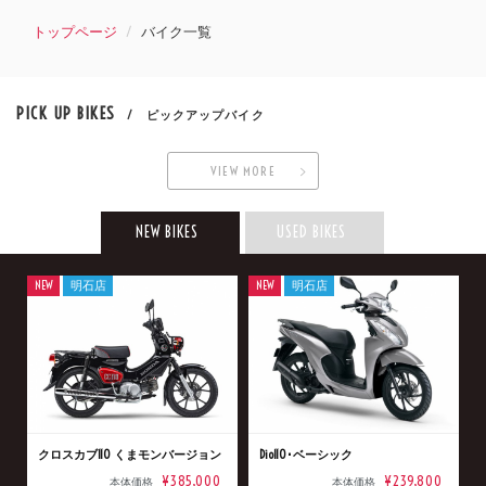
トップページ
バイク一覧
PICK UP BIKES
/ ピックアップバイク
VIEW MORE
NEW BIKES
USED BIKES
NEW
明石店
NEW
明石店
クロスカブ110 くまモンバージョン
Dio110･ベーシック
¥385,000
¥239,800
本体価格
本体価格