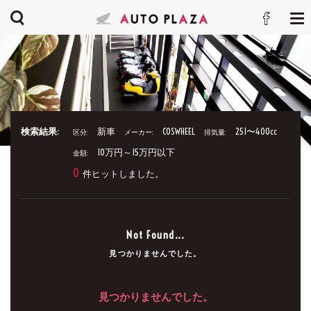
検索結果:
新車
COSWHEEL
251〜400cc
区分:
メーカー:
排気量:
10万円～15万円以下
金額:
0
件ヒットしました。
Not Found...
見つかりませんでした。
見つかりませんでした。