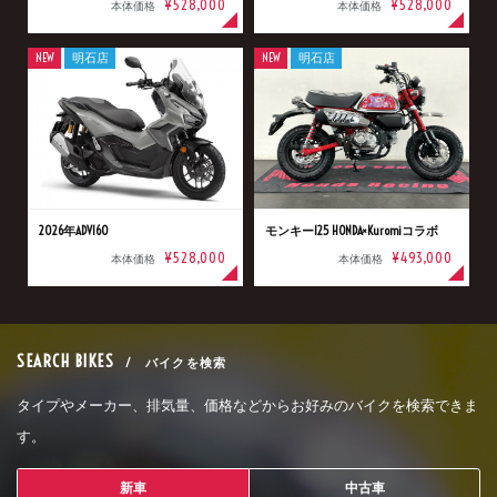
¥528,000
¥528,000
本体価格
本体価格
NEW
明石店
NEW
明石店
2026年ADV160
モンキー125 HONDA×Kuromiコラボ
¥528,000
¥493,000
本体価格
本体価格
SEARCH BIKES
/ バイクを検索
タイプやメーカー、排気量、価格などからお好みのバイクを検索できま
す。
新車
中古車