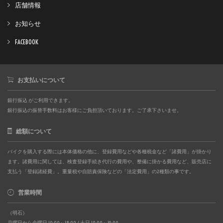
店舗情報
お知らせ
FACEBOOK
お支払いについて
銀行振込 がご利用できます。
銀行振込の振替手数料はお客様にご負担頂いております。ご了承下さいませ。
総額について
バイクを購入する際には本体価格の他に、登録費用などや各種税金など「諸費用」が掛かり
ます。諸費用に関しては、検査登録手続き代行の費用や、整備に掛かる費用など、販売店に
支払う「登録諸経費」。重量税や自賠責保険などの「法定費用」の2種類の事です。
営業時間
（明石）
月曜日から金曜日 10:00～18:00 / 土日 10:00～19:00