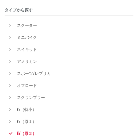
タイプから探す
排気量
スクーター
ミニバイク
価格
ネイキッド
アメリカン
スポーツ/レプリカ
オフロード
スクランブラー
EV（特小）
EV（原１）
EV（原２）