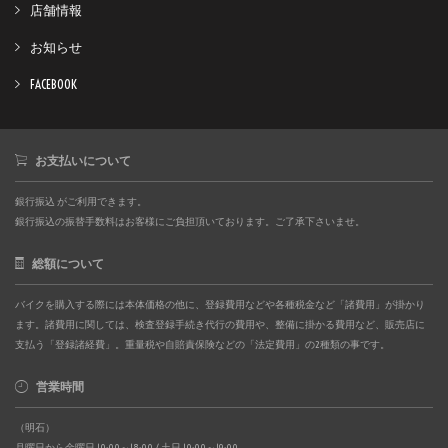
店舗情報
お知らせ
FACEBOOK
お支払いについて
銀行振込 がご利用できます。
銀行振込の振替手数料はお客様にご負担頂いております。ご了承下さいませ。
総額について
バイクを購入する際には本体価格の他に、登録費用などや各種税金など「諸費用」が掛かり
ます。諸費用に関しては、検査登録手続き代行の費用や、整備に掛かる費用など、販売店に
支払う「登録諸経費」。重量税や自賠責保険などの「法定費用」の2種類の事です。
営業時間
（明石）
月曜日から金曜日 10:00～18:00 / 土日 10:00～19:00