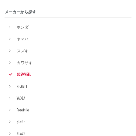
メーカーから探す
ホンダ
ヤマハ
スズキ
カワサキ
COSWHEEL
RICHBIT
YADEA
FreeMile
glafit
BLAZE