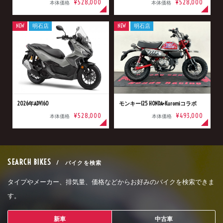
¥528,000
¥528,000
本体価格
本体価格
NEW
明石店
NEW
明石店
2026年ADV160
モンキー125 HONDA×Kuromiコラボ
¥528,000
¥493,000
本体価格
本体価格
SEARCH BIKES
/ バイクを検索
タイプやメーカー、排気量、価格などからお好みのバイクを検索できま
す。
新車
中古車