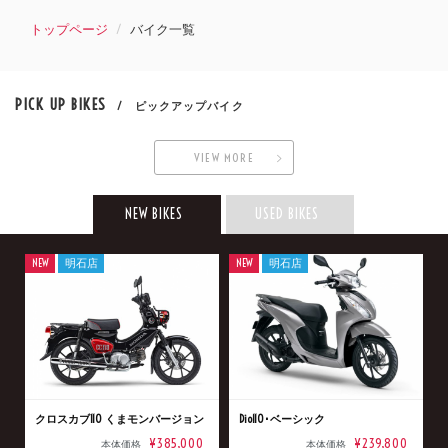
トップページ
バイク一覧
PICK UP BIKES
/ ピックアップバイク
VIEW MORE
NEW BIKES
USED BIKES
NEW
明石店
NEW
明石店
クロスカブ110 くまモンバージョン
Dio110･ベーシック
¥385,000
¥239,800
本体価格
本体価格