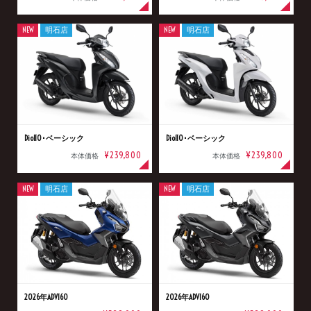
NEW
明石店
NEW
明石店
Dio110･ベーシック
Dio110･ベーシック
¥239,800
¥239,800
本体価格
本体価格
NEW
明石店
NEW
明石店
2026年ADV160
2026年ADV160