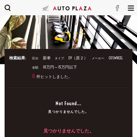
検索結果:
新車
EV（原２）
COSWHEEL
区分:
タイプ:
メーカー:
10万円～15万円以下
金額:
0
件ヒットしました。
Not Found...
見つかりませんでした。
見つかりませんでした。