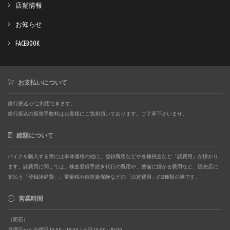
店舗情報
お知らせ
FACEBOOK
お支払いについて
銀行振込 がご利用できます。
銀行振込の振替手数料はお客様にご負担頂いております。ご了承下さいませ。
総額について
バイクを購入する際には本体価格の他に、登録費用などや各種税金など「諸費用」が掛かり
ます。諸費用に関しては、検査登録手続き代行の費用や、整備に掛かる費用など、販売店に
支払う「登録諸経費」。重量税や自賠責保険などの「法定費用」の2種類の事です。
営業時間
（明石）
月曜日から金曜日 10:00～18:00 / 土日 10:00～19:00