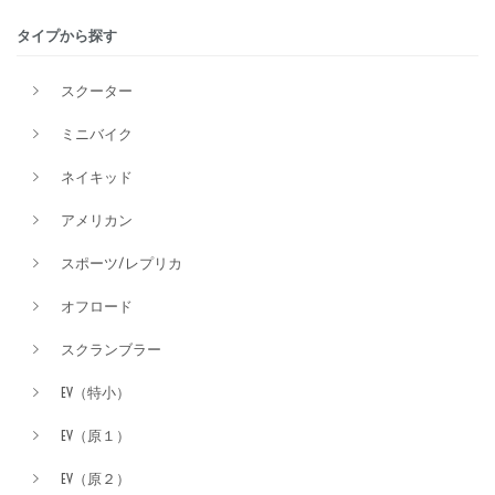
タイプから探す
排気量
スクーター
ミニバイク
価格
ネイキッド
アメリカン
スポーツ/レプリカ
オフロード
スクランブラー
EV（特小）
EV（原１）
EV（原２）