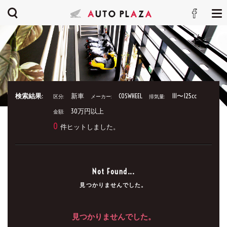
検索結果:
新車
COSWHEEL
111〜125cc
区分:
メーカー:
排気量:
30万円以上
金額:
0
件ヒットしました。
Not Found...
見つかりませんでした。
見つかりませんでした。