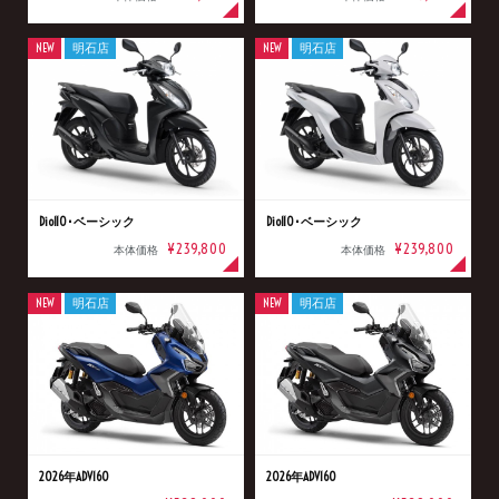
NEW
明石店
NEW
明石店
Dio110･ベーシック
Dio110･ベーシック
¥239,800
¥239,800
本体価格
本体価格
NEW
明石店
NEW
明石店
2026年ADV160
2026年ADV160