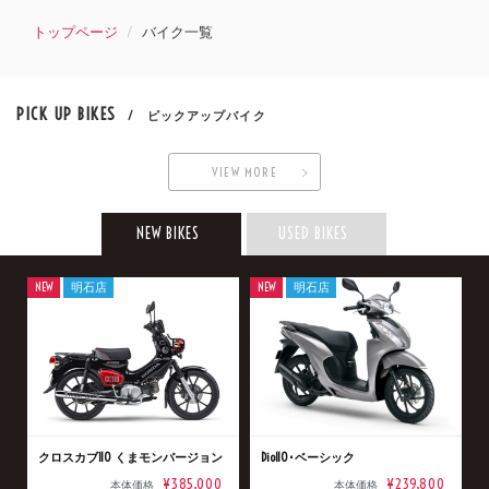
トップページ
バイク一覧
PICK UP BIKES
/ ピックアップバイク
VIEW MORE
NEW BIKES
USED BIKES
NEW
明石店
NEW
明石店
クロスカブ110 くまモンバージョン
Dio110･ベーシック
¥385,000
¥239,800
本体価格
本体価格