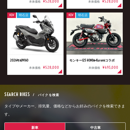
¥528,000
¥528,000
本体価格
本体価格
NEW
明石店
NEW
明石店
2026年ADV160
モンキー125 HONDA×Kuromiコラボ
¥528,000
¥493,000
本体価格
本体価格
SEARCH BIKES
/ バイクを検索
タイプやメーカー、排気量、価格などからお好みのバイクを検索できま
す。
新車
中古車