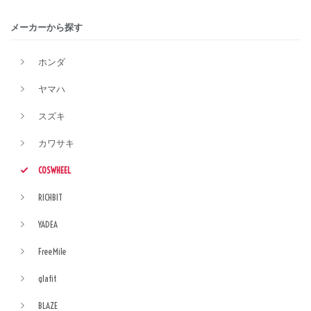
メーカーから探す
ホンダ
ヤマハ
スズキ
カワサキ
COSWHEEL
RICHBIT
YADEA
FreeMile
glafit
BLAZE