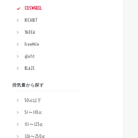
COSWHEEL
RICHBIT
YADEA
FreeMile
glafit
BLAZE
排気量から探す
50cc以下
51〜110cc
111〜125cc
126〜250cc