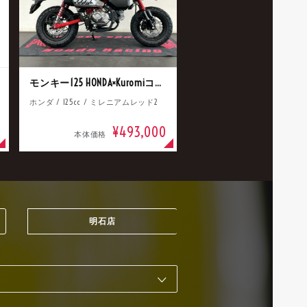
モンキー125 HONDA×Kuromiコラボ
ホンダ / 125cc / ミレニアムレッド2
¥493,000
本体価格
明石店