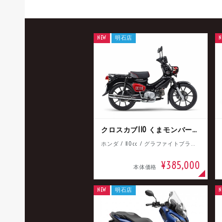
NEW
明石店
N
クロスカブ110 くまモンバージョン
ホンダ / 110cc / グラファイトブラック
¥385,000
本体価格
NEW
明石店
N