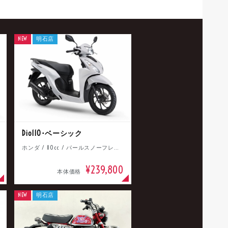
NEW
明石店
Dio110･ベーシック
ホンダ / 110cc / パールスノーフレークホワイト
¥239,800
本体価格
NEW
明石店