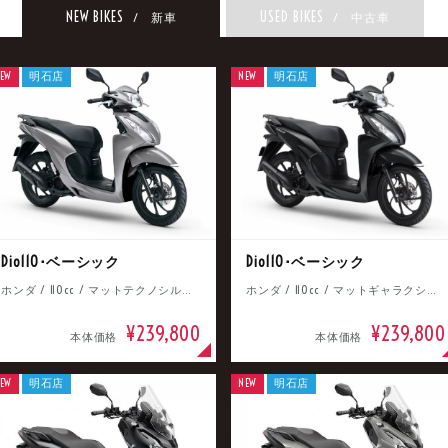
NEW BIKES
USED BIKES
/ 新車
/ 中古車
EW
明石店
NEW
明石店
Dio110･ベーシック
Dio110･ベーシック
ホンダ / 110cc / マットテクノシルバーメタリック
ホンダ / 110cc / マットギャラクシーブラックメタリック
¥239,800
¥239,800
本体価格
本体価格
EW
明石店
NEW
明石店