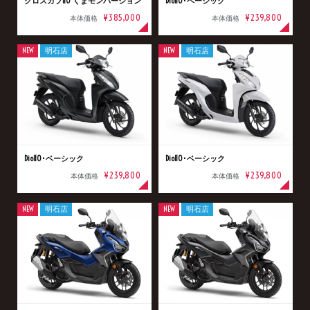
クロスカブ110 くまモンバージョン
Dio110･ベーシック
¥385,000
¥239,800
本体価格
本体価格
NEW
明石店
NEW
明石店
Dio110･ベーシック
Dio110･ベーシック
¥239,800
¥239,800
本体価格
本体価格
NEW
明石店
NEW
明石店