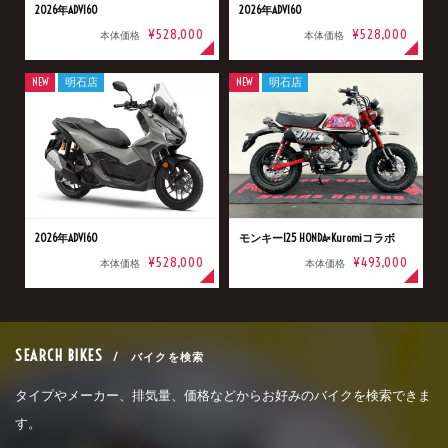
2026年ADV160
2026年ADV160
¥528,000
¥528,000
本体価格
本体価格
NEW
明石店
NEW
明石店
2026年ADV160
モンキー125 HONDA×Kuromiコラボ
¥528,000
¥493,000
本体価格
本体価格
SEARCH BIKES
/ バイクを検索
タイプやメーカー、排気量、価格などからお好みのバイクを検索できま
す。