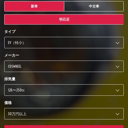
新車
中古車
明石店
タイプ
メーカー
排気量
価格