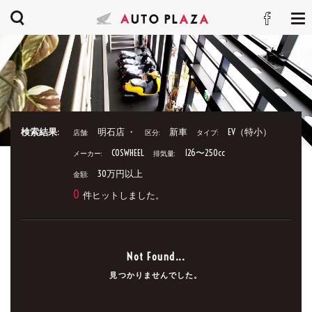
検索結果:
明石店 ・
新車
EV（特小）
店舗:
区分:
タイプ:
COSWHEEL
126〜250cc
メーカー:
排気量:
30万円以上
金額:
0
件ヒットしました。
Not Found...
見つかりませんでした。