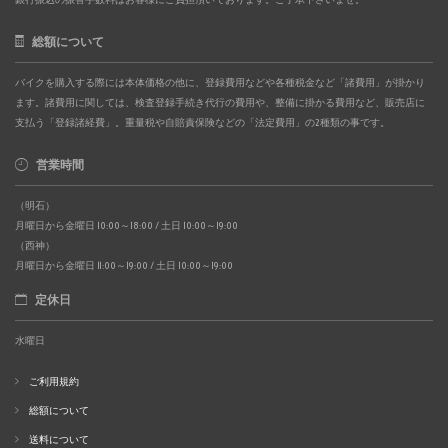
総額について
バイクを購入する際には本体価格の他に、登録費用などや各種税金など「諸費用」が掛かり
ます。諸費用に関しては、検査登録手続き代行の費用や、整備に掛かる費用など、販売店に
支払う「登録諸経費」。重量税や自賠責保険などの「法定費用」の2種類の事です。
営業時間
（明石）
月曜日から金曜日 10:00～18:00 / 土日 10:00～19:00
（西神）
月曜日から金曜日 11:00～19:00 / 土日 10:00～19:00
定休日
水曜日
ご利用規約
総額について
送料について