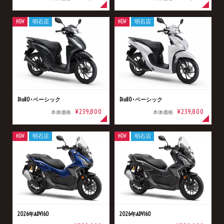
NEW
明石店
NEW
明石店
Dio110･ベーシック
Dio110･ベーシック
¥239,800
¥239,800
本体価格
本体価格
NEW
明石店
NEW
明石店
2026年ADV160
2026年ADV160