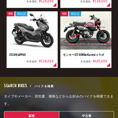
¥528,000
¥528,000
本体価格
本体価格
NEW
明石店
NEW
明石店
2026年ADV160
モンキー125 HONDA×Kuromiコラボ
¥528,000
¥493,000
本体価格
本体価格
SEARCH BIKES
/ バイクを検索
タイプやメーカー、排気量、価格などからお好みのバイクを検索できま
す。
新車
中古車