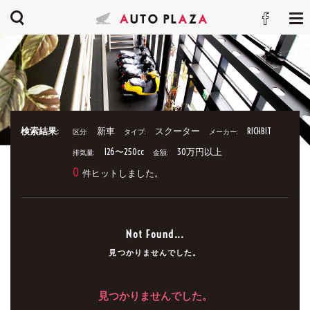
検索結果:
新車
スクーター
RICHBIT
区分:
タイプ:
メーカー:
126〜250cc
30万円以上
排気量:
金額:
0
件ヒットしました。
Not Found...
見つかりませんでした。
見つかりませんでした。