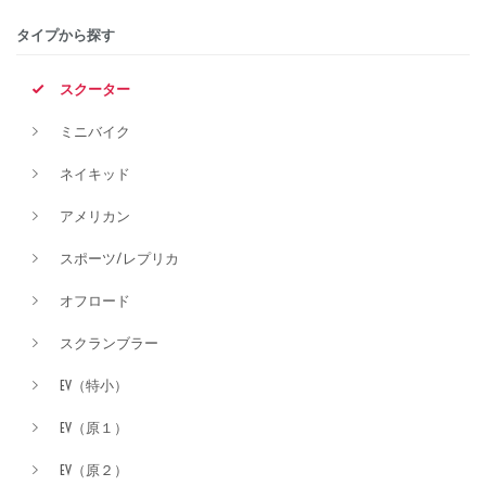
タイプから探す
排気量
スクーター
ミニバイク
価格
ネイキッド
アメリカン
スポーツ/レプリカ
オフロード
スクランブラー
EV（特小）
EV（原１）
EV（原２）