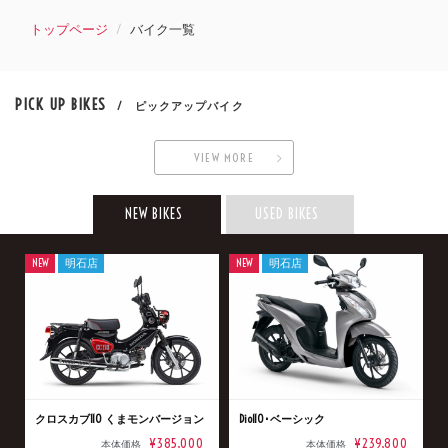
トップページ
バイク一覧
PICK UP BIKES
/ ピックアップバイク
VIEW MORE
NEW BIKES
USED BIKES
NEW
明石店
NEW
明石店
クロスカブ110 くまモンバージョン
Dio110･ベーシック
¥385,000
¥239,800
本体価格
本体価格