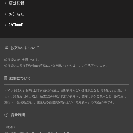
店舗情報
お知らせ
FACEBOOK
お支払いについて
銀行振込 がご利用できます。
銀行振込の振替手数料はお客様にご負担頂いております。ご了承下さいませ。
総額について
バイクを購入する際には本体価格の他に、登録費用などや各種税金など「諸費用」が掛かり
ます。諸費用に関しては、検査登録手続き代行の費用や、整備に掛かる費用など、販売店に
支払う「登録諸経費」。重量税や自賠責保険などの「法定費用」の2種類の事です。
営業時間
（明石）
月曜日から金曜日 10:00～18:00 / 土日 10:00～19:00