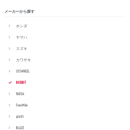
メーカーから探す
ホンダ
ヤマハ
スズキ
カワサキ
COSWHEEL
RICHBIT
YADEA
FreeMile
glafit
BLAZE