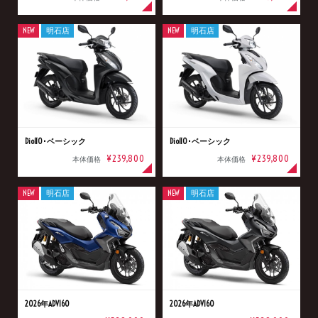
NEW
明石店
NEW
明石店
Dio110･ベーシック
Dio110･ベーシック
¥239,800
¥239,800
本体価格
本体価格
NEW
明石店
NEW
明石店
2026年ADV160
2026年ADV160