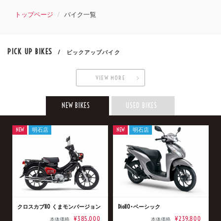
トップページ
バイク一覧
PICK UP BIKES
/ ピックアップバイク
VIEW MORE
NEW BIKES
USED BIKES
NEW
明石店
NEW
明石店
クロスカブ110 くまモンバージョン
Dio110･ベーシック
¥385,000
¥239,800
本体価格
本体価格