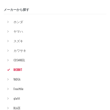
メーカーから探す
ホンダ
ヤマハ
スズキ
カワサキ
COSWHEEL
RICHBIT
YADEA
FreeMile
glafit
BLAZE