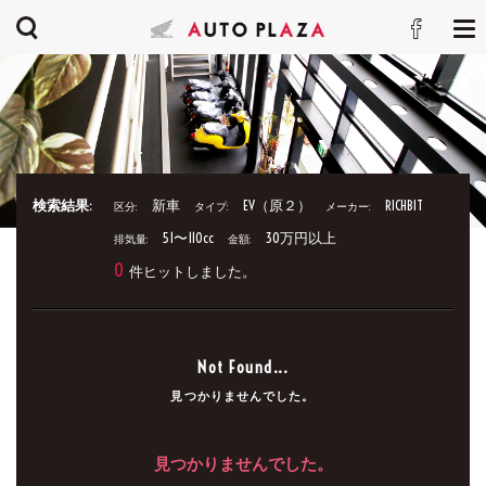
検索結果:
新車
EV（原２）
RICHBIT
区分:
タイプ:
メーカー:
51〜110cc
30万円以上
排気量:
金額:
0
件ヒットしました。
Not Found...
見つかりませんでした。
見つかりませんでした。