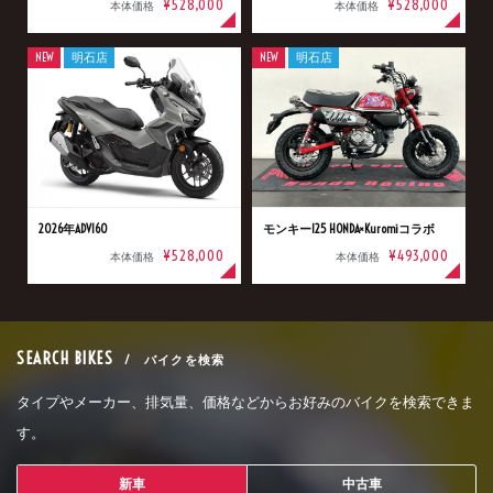
¥528,000
¥528,000
本体価格
本体価格
NEW
明石店
NEW
明石店
2026年ADV160
モンキー125 HONDA×Kuromiコラボ
¥528,000
¥493,000
本体価格
本体価格
SEARCH BIKES
/ バイクを検索
タイプやメーカー、排気量、価格などからお好みのバイクを検索できま
す。
新車
中古車