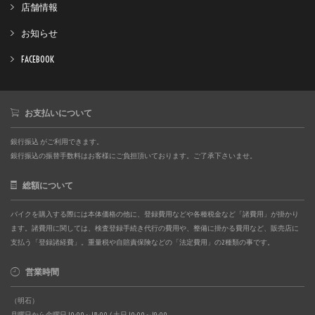
店舗情報
お知らせ
FACEBOOK
お支払いについて
銀行振込 がご利用できます。
銀行振込の振替手数料はお客様にご負担頂いております。ご了承下さいませ。
総額について
バイクを購入する際には本体価格の他に、登録費用などや各種税金など「諸費用」が掛かり
ます。諸費用に関しては、検査登録手続き代行の費用や、整備に掛かる費用など、販売店に
支払う「登録諸経費」。重量税や自賠責保険などの「法定費用」の2種類の事です。
営業時間
（明石）
月曜日から金曜日 10:00～18:00 / 土日 10:00～19:00