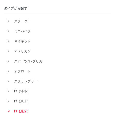
タイプから探す
排気量
スクーター
ミニバイク
価格
ネイキッド
アメリカン
スポーツ/レプリカ
オフロード
スクランブラー
EV（特小）
EV（原１）
EV（原２）