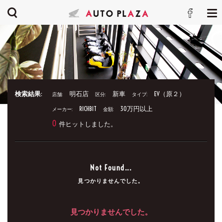
検索結果:
明石店
新車
EV（原２）
店舗:
区分:
タイプ:
RICHBIT
30万円以上
メーカー:
金額:
0
件ヒットしました。
Not Found...
見つかりませんでした。
見つかりませんでした。