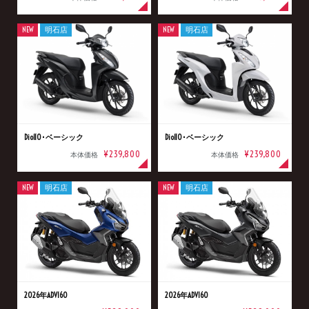
NEW
明石店
NEW
明石店
Dio110･ベーシック
Dio110･ベーシック
¥239,800
¥239,800
本体価格
本体価格
NEW
明石店
NEW
明石店
2026年ADV160
2026年ADV160