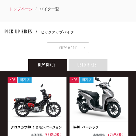
トップページ
バイク一覧
PICK UP BIKES
/ ピックアップバイク
VIEW MORE
NEW BIKES
USED BIKES
NEW
明石店
NEW
明石店
クロスカブ110 くまモンバージョン
Dio110･ベーシック
¥385,000
¥239,800
本体価格
本体価格