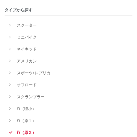
タイプから探す
排気量
スクーター
ミニバイク
価格
ネイキッド
アメリカン
スポーツ/レプリカ
オフロード
スクランブラー
EV（特小）
EV（原１）
EV（原２）