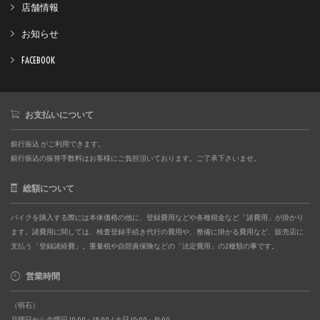
店舗情報
お知らせ
FACEBOOK
お支払いについて
銀行振込 がご利用できます。
銀行振込の振替手数料はお客様にご負担頂いております。ご了承下さいませ。
総額について
バイクを購入する際には本体価格の他に、登録費用などや各種税金など「諸費用」が掛かり
ます。諸費用に関しては、検査登録手続き代行の費用や、整備に掛かる費用など、販売店に
支払う「登録諸経費」。重量税や自賠責保険などの「法定費用」の2種類の事です。
営業時間
（明石）
月曜日から金曜日 10:00～18:00 / 土日 10:00～19:00