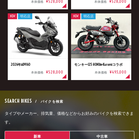
¥528,000
¥528,000
本体価格
本体価格
NEW
明石店
NEW
明石店
2026年ADV160
モンキー125 HONDA×Kuromiコラボ
¥528,000
¥493,000
本体価格
本体価格
SEARCH BIKES
/ バイクを検索
タイプやメーカー、排気量、価格などからお好みのバイクを検索できま
す。
新車
中古車