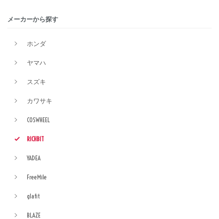
メーカーから探す
ホンダ
ヤマハ
スズキ
カワサキ
COSWHEEL
RICHBIT
YADEA
FreeMile
glafit
BLAZE