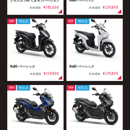
クロスカブ110 くまモンバージョン
Dio110･ベーシック
¥385,000
¥239,800
本体価格
本体価格
NEW
明石店
NEW
明石店
Dio110･ベーシック
Dio110･ベーシック
¥239,800
¥239,800
本体価格
本体価格
NEW
明石店
NEW
明石店