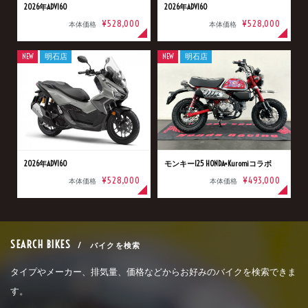
2026年ADV160
2026年ADV160
¥528,000
¥528,000
本体価格
本体価格
NEW
明石店
NEW
明石店
2026年ADV160
モンキー125 HONDA×Kuromiコラボ
¥528,000
¥493,000
本体価格
本体価格
SEARCH BIKES
/ バイクを検索
タイプやメーカー、排気量、価格などからお好みのバイクを検索できま
す。