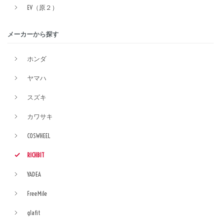
EV（原２）
メーカーから探す
ホンダ
ヤマハ
スズキ
カワサキ
COSWHEEL
RICHBIT
YADEA
FreeMile
glafit