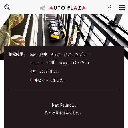
検索結果:
新車
スクランブラー
区分:
タイプ:
RICHBIT
401〜750cc
メーカー:
排気量:
30万円以上
金額:
0
件ヒットしました。
Not Found...
見つかりませんでした。