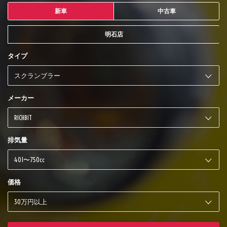
新車
中古車
明石店
タイプ
メーカー
排気量
価格