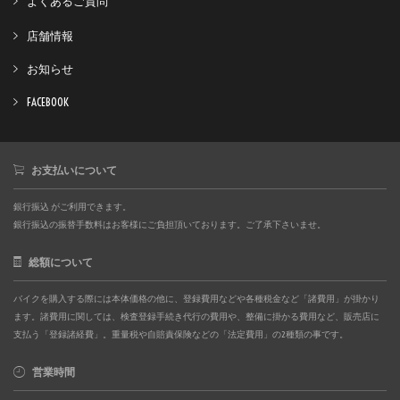
よくあるご質問
店舗情報
お知らせ
FACEBOOK
お支払いについて
銀行振込 がご利用できます。
銀行振込の振替手数料はお客様にご負担頂いております。ご了承下さいませ。
総額について
バイクを購入する際には本体価格の他に、登録費用などや各種税金など「諸費用」が掛かり
ます。諸費用に関しては、検査登録手続き代行の費用や、整備に掛かる費用など、販売店に
支払う「登録諸経費」。重量税や自賠責保険などの「法定費用」の2種類の事です。
営業時間