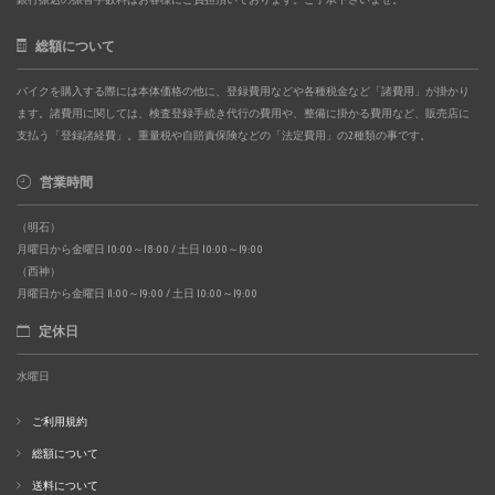
総額について
バイクを購入する際には本体価格の他に、登録費用などや各種税金など「諸費用」が掛かり
ます。諸費用に関しては、検査登録手続き代行の費用や、整備に掛かる費用など、販売店に
支払う「登録諸経費」。重量税や自賠責保険などの「法定費用」の2種類の事です。
営業時間
（明石）
月曜日から金曜日 10:00～18:00 / 土日 10:00～19:00
（西神）
月曜日から金曜日 11:00～19:00 / 土日 10:00～19:00
定休日
水曜日
ご利用規約
総額について
送料について