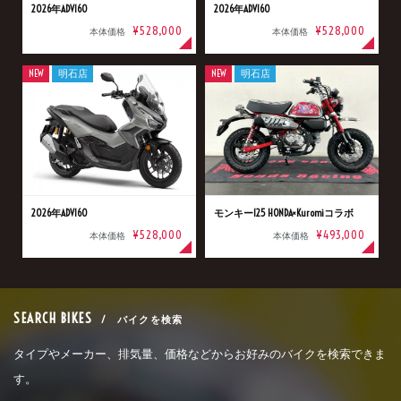
2026年ADV160
2026年ADV160
¥528,000
¥528,000
本体価格
本体価格
NEW
明石店
NEW
明石店
2026年ADV160
モンキー125 HONDA×Kuromiコラボ
¥528,000
¥493,000
本体価格
本体価格
SEARCH BIKES
/ バイクを検索
タイプやメーカー、排気量、価格などからお好みのバイクを検索できま
す。