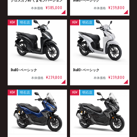
クロスカブ110 くまモンバージョン
Dio110･ベーシック
¥385,000
¥239,800
本体価格
本体価格
NEW
明石店
NEW
明石店
Dio110･ベーシック
Dio110･ベーシック
¥239,800
¥239,800
本体価格
本体価格
NEW
明石店
NEW
明石店