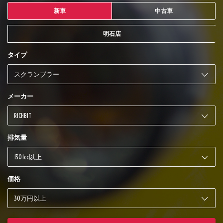
新車
中古車
明石店
タイプ
メーカー
排気量
価格