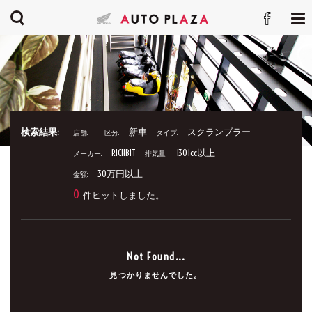
検索結果:
新車
スクランブラー
店舗:
区分:
タイプ:
RICHBIT
1301cc以上
メーカー:
排気量:
30万円以上
金額:
0
件ヒットしました。
Not Found...
見つかりませんでした。