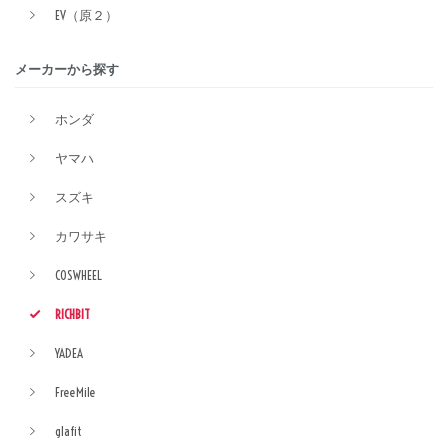
EV（原２）
メーカーから探す
ホンダ
ヤマハ
スズキ
カワサキ
COSWHEEL
RICHBIT
YADEA
FreeMile
glafit