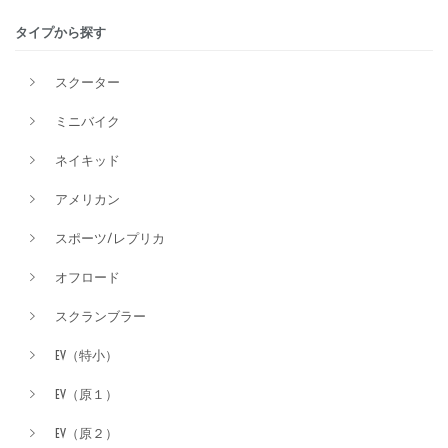
タイプから探す
排気量
スクーター
ミニバイク
価格
ネイキッド
アメリカン
スポーツ/レプリカ
オフロード
スクランブラー
EV（特小）
EV（原１）
EV（原２）