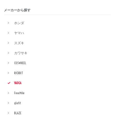
メーカーから探す
ホンダ
ヤマハ
スズキ
カワサキ
COSWHEEL
RICHBIT
YADEA
FreeMile
glafit
BLAZE