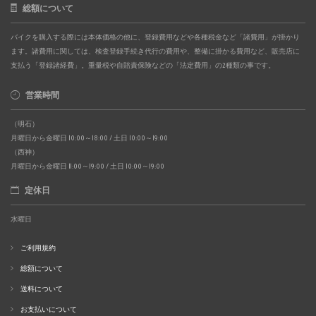
総額について
バイクを購入する際には本体価格の他に、登録費用などや各種税金など「諸費用」が掛かり
ます。諸費用に関しては、検査登録手続き代行の費用や、整備に掛かる費用など、販売店に
支払う「登録諸経費」。重量税や自賠責保険などの「法定費用」の2種類の事です。
営業時間
（明石）
月曜日から金曜日 10:00～18:00 / 土日 10:00～19:00
（西神）
月曜日から金曜日 11:00～19:00 / 土日 10:00～19:00
定休日
水曜日
ご利用規約
総額について
送料について
お支払いについて