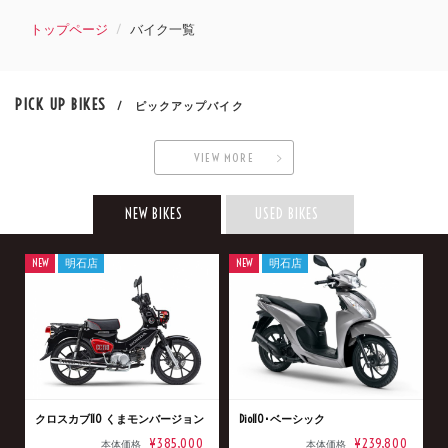
トップページ
バイク一覧
PICK UP BIKES
/ ピックアップバイク
VIEW MORE
NEW BIKES
USED BIKES
NEW
明石店
NEW
明石店
クロスカブ110 くまモンバージョン
Dio110･ベーシック
¥385,000
¥239,800
本体価格
本体価格