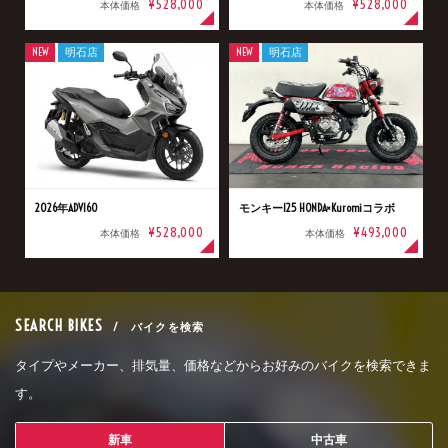
¥528,000
¥528,000
本体価格
本体価格
NEW
明石店
NEW
明石店
2026年ADV160
モンキー125 HONDA×Kuromiコラボ
¥528,000
¥493,000
本体価格
本体価格
SEARCH BIKES
/ バイクを検索
タイプやメーカー、排気量、価格などからお好みのバイクを検索できま
す。
新車
中古車