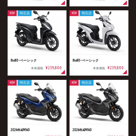
NEW
明石店
NEW
明石店
Dio110･ベーシック
Dio110･ベーシック
¥239,800
¥239,800
本体価格
本体価格
NEW
明石店
NEW
明石店
2026年ADV160
2026年ADV160