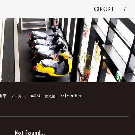
CONCEPT
新車
YADEA
251〜400cc
メーカー:
排気量:
。
Not Found...