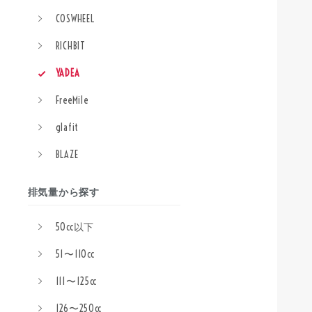
COSWHEEL
RICHBIT
YADEA
FreeMile
glafit
BLAZE
排気量から探す
50cc以下
51〜110cc
111〜125cc
126〜250cc