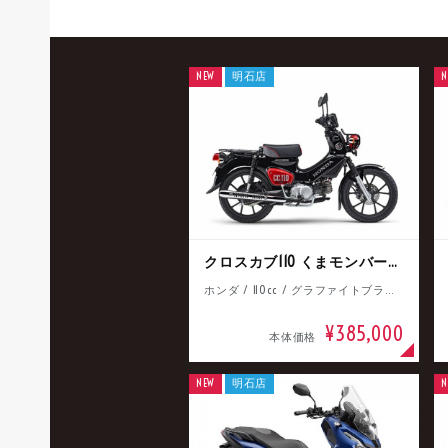
NEW
明石店
N
クロスカブ110 くまモンバージョン
ホンダ / 110cc / グラファイトブラック
¥385,000
本体価格
NEW
明石店
N