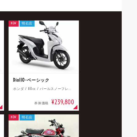
NEW
明石店
Dio110･ベーシック
ホンダ / 110cc / パールスノーフレークホワイト
¥239,800
本体価格
NEW
明石店