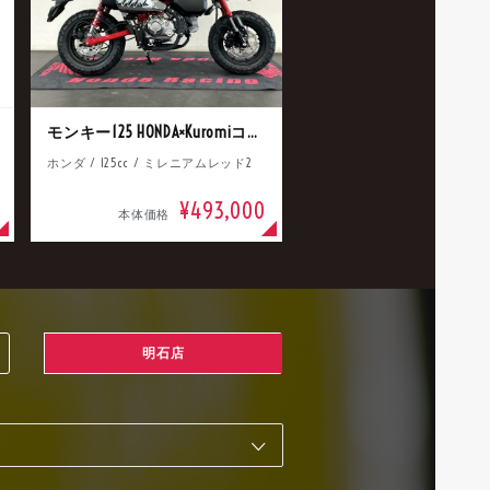
モンキー125 HONDA×Kuromiコラボ
ホンダ / 125cc / ミレニアムレッド2
¥493,000
本体価格
明石店