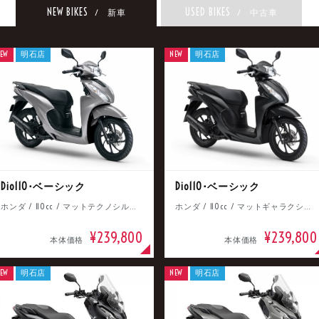
NEW BIKES
USED BIKES
/ 新車
/ 中古車
EW
明石店
NEW
明石店
Dio110･ベーシック
Dio110･ベーシック
ホンダ / 110cc / マットテクノシルバーメタリック
ホンダ / 110cc / マットギャラクシーブラックメタリック
¥239,800
¥239,800
本体価格
本体価格
EW
明石店
NEW
明石店