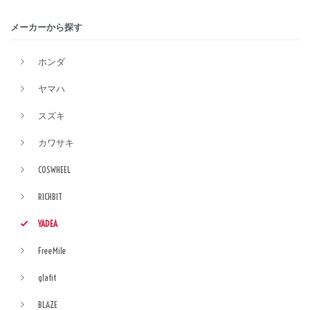
メーカーから探す
ホンダ
ヤマハ
スズキ
カワサキ
COSWHEEL
RICHBIT
YADEA
FreeMile
glafit
BLAZE