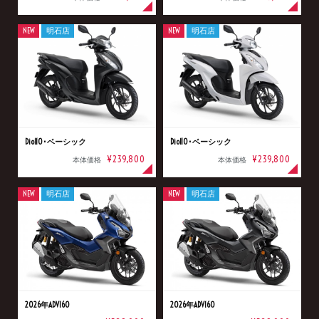
NEW
明石店
NEW
明石店
Dio110･ベーシック
Dio110･ベーシック
¥239,800
¥239,800
本体価格
本体価格
NEW
明石店
NEW
明石店
2026年ADV160
2026年ADV160