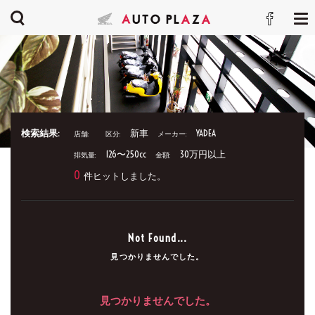
検索結果:
新車
YADEA
店舗:
区分:
メーカー:
126〜250cc
30万円以上
排気量:
金額:
0
件ヒットしました。
Not Found...
見つかりませんでした。
見つかりませんでした。