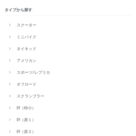
タイプから探す
排気量
スクーター
ミニバイク
価格
ネイキッド
アメリカン
スポーツ/レプリカ
オフロード
スクランブラー
EV（特小）
EV（原１）
EV（原２）