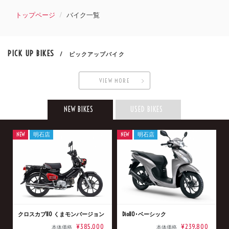
トップページ
バイク一覧
PICK UP BIKES
/ ピックアップバイク
VIEW MORE
NEW BIKES
USED BIKES
NEW
明石店
NEW
明石店
クロスカブ110 くまモンバージョン
Dio110･ベーシック
¥385,000
¥239,800
本体価格
本体価格