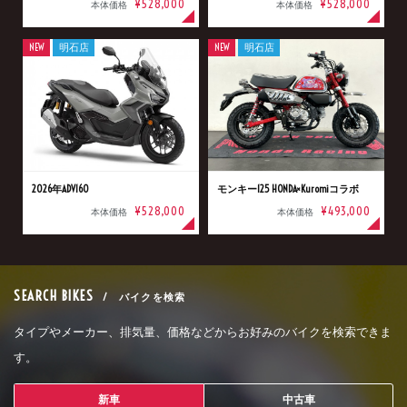
¥528,000
¥528,000
本体価格
本体価格
NEW
明石店
NEW
明石店
2026年ADV160
モンキー125 HONDA×Kuromiコラボ
¥528,000
¥493,000
本体価格
本体価格
SEARCH BIKES
/ バイクを検索
タイプやメーカー、排気量、価格などからお好みのバイクを検索できま
す。
新車
中古車