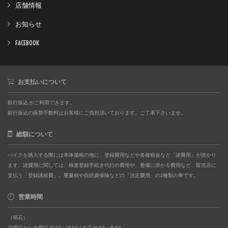
店舗情報
お知らせ
FACEBOOK
お支払いについて
銀行振込 がご利用できます。
銀行振込の振替手数料はお客様にご負担頂いております。ご了承下さいませ。
総額について
バイクを購入する際には本体価格の他に、登録費用などや各種税金など「諸費用」が掛かり
ます。諸費用に関しては、検査登録手続き代行の費用や、整備に掛かる費用など、販売店に
支払う「登録諸経費」。重量税や自賠責保険などの「法定費用」の2種類の事です。
営業時間
（明石）
月曜日から金曜日 10:00～18:00 / 土日 10:00～19:00