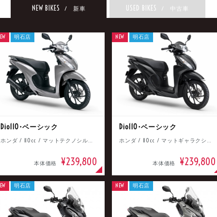
NEW BIKES
USED BIKES
/ 新車
/ 中古車
EW
明石店
NEW
明石店
Dio110･ベーシック
Dio110･ベーシック
ホンダ / 110cc / マットテクノシルバーメタリック
ホンダ / 110cc / マットギャラクシーブラックメタリック
¥239,800
¥239,800
本体価格
本体価格
EW
明石店
NEW
明石店