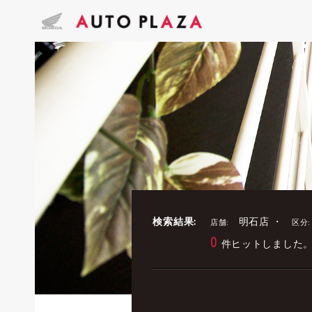
検索結果:
明石店 ・
店舗:
区分:
0
件ヒットしました