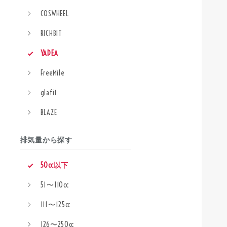
COSWHEEL
RICHBIT
YADEA
FreeMile
glafit
BLAZE
排気量から探す
50cc以下
51〜110cc
111〜125cc
126〜250cc