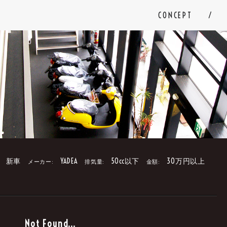
CONCEPT
新車
YADEA
50cc以下
30万円以上
メーカー:
排気量:
金額:
。
Not Found...