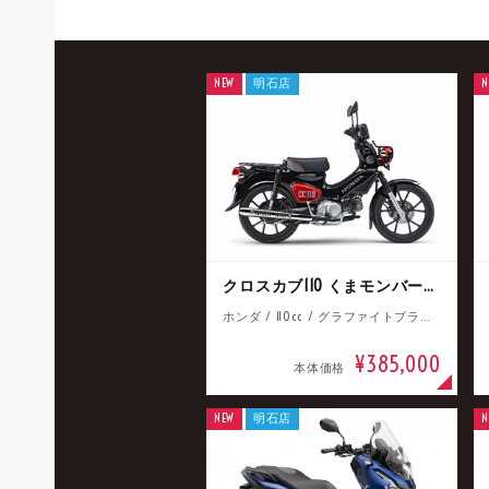
NEW
明石店
N
クロスカブ110 くまモンバージョン
ホンダ / 110cc / グラファイトブラック
¥385,000
本体価格
NEW
明石店
N