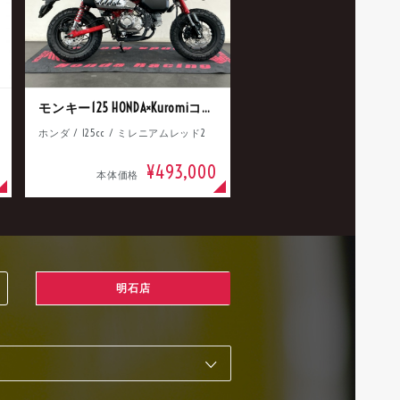
モンキー125 HONDA×Kuromiコラボ
ホンダ / 125cc / ミレニアムレッド2
¥493,000
本体価格
明石店