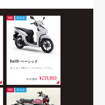
NEW
明石店
Dio110･ベーシック
ホンダ / 110cc / パールスノーフレークホワイト
¥239,800
本体価格
NEW
明石店