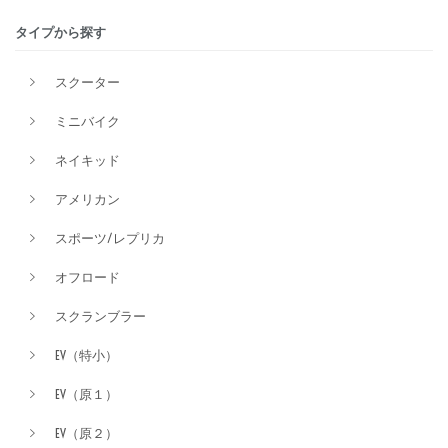
タイプから探す
排気量
スクーター
ミニバイク
価格
ネイキッド
アメリカン
スポーツ/レプリカ
オフロード
スクランブラー
EV（特小）
EV（原１）
EV（原２）