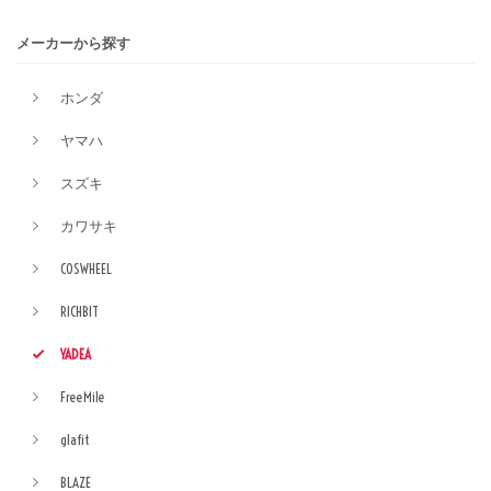
メーカーから探す
ホンダ
ヤマハ
スズキ
カワサキ
COSWHEEL
RICHBIT
YADEA
FreeMile
glafit
BLAZE