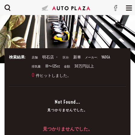
検索結果:
明石店 ・
新車
YADEA
店舗:
区分:
メーカー:
111〜125cc
30万円以上
排気量:
金額:
0
件ヒットしました。
Not Found...
見つかりませんでした。
見つかりませんでした。