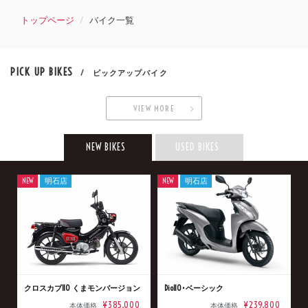
トップページ
バイク一覧
PICK UP BIKES
/ ピックアップバイク
VIEW MORE
NEW BIKES
USED BIKES
NEW
明石店
NEW
明石店
クロスカブ110 くまモンバージョン
Dio110･ベーシック
¥385,000
¥239,800
本体価格
本体価格