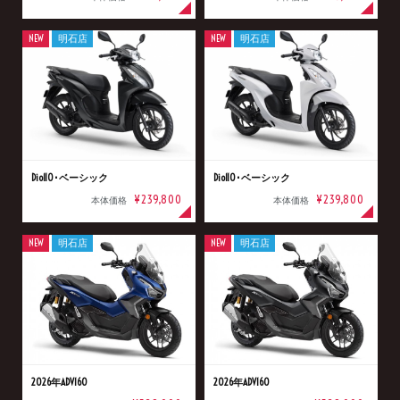
NEW
明石店
NEW
明石店
Dio110･ベーシック
Dio110･ベーシック
¥239,800
¥239,800
本体価格
本体価格
NEW
明石店
NEW
明石店
2026年ADV160
2026年ADV160