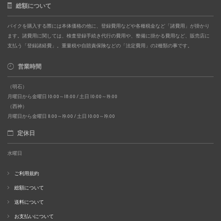
総額について
バイクを購入する際には本体価格の他に、登録費用などや各種税金など「諸費用」が掛かり
ます。諸費用に関しては、検査登録手続き代行の費用や、整備に掛かる費用など、販売店に
支払う「登録諸経費」。重量税や自賠責保険などの「法定費用」の2種類の事です。
営業時間
（明石）
月曜日から金曜日 10:00～18:00 / 土日 10:00～19:00
（西神）
月曜日から金曜日 11:00～19:00 / 土日 10:00～19:00
定休日
水曜日
ご利用規約
総額について
送料について
お支払いについて