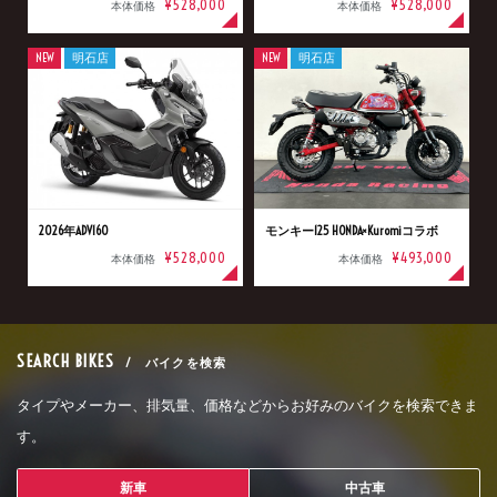
¥528,000
¥528,000
本体価格
本体価格
NEW
明石店
NEW
明石店
2026年ADV160
モンキー125 HONDA×Kuromiコラボ
¥528,000
¥493,000
本体価格
本体価格
SEARCH BIKES
/ バイクを検索
タイプやメーカー、排気量、価格などからお好みのバイクを検索できま
す。
新車
中古車