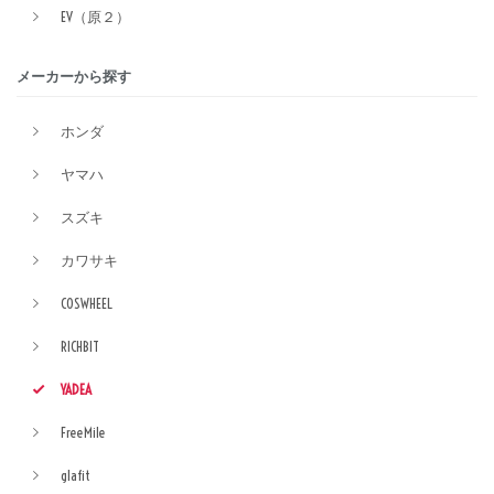
EV（原２）
メーカーから探す
ホンダ
ヤマハ
スズキ
カワサキ
COSWHEEL
RICHBIT
YADEA
FreeMile
glafit