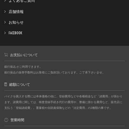
よくあるご質問
店舗情報
お知らせ
FACEBOOK
お支払いについて
銀行振込 がご利用できます。
銀行振込の振替手数料はお客様にご負担頂いております。ご了承下さいませ。
総額について
バイクを購入する際には本体価格の他に、登録費用などや各種税金など「諸費用」が掛かり
ます。諸費用に関しては、検査登録手続き代行の費用や、整備に掛かる費用など、販売店に
支払う「登録諸経費」。重量税や自賠責保険などの「法定費用」の2種類の事です。
営業時間