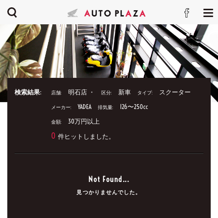
検索結果:
明石店 ・
新車
スクーター
店舗:
区分:
タイプ:
YADEA
126〜250cc
メーカー:
排気量:
30万円以上
金額:
0
件ヒットしました。
Not Found...
見つかりませんでした。