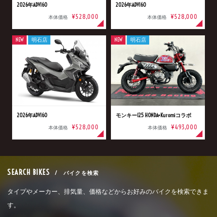
2026年ADV160
2026年ADV160
¥528,000
¥528,000
本体価格
本体価格
NEW
明石店
NEW
明石店
2026年ADV160
モンキー125 HONDA×Kuromiコラボ
¥528,000
¥493,000
本体価格
本体価格
SEARCH BIKES
/ バイクを検索
タイプやメーカー、排気量、価格などからお好みのバイクを検索できま
す。