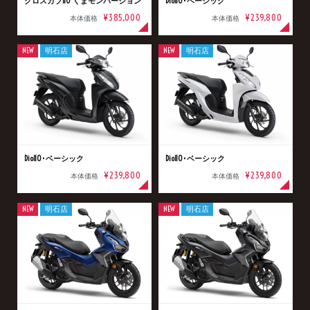
クロスカブ110 くまモンバージョン
Dio110･ベーシック
¥385,000
¥239,800
本体価格
本体価格
NEW
明石店
NEW
明石店
Dio110･ベーシック
Dio110･ベーシック
¥239,800
¥239,800
本体価格
本体価格
NEW
明石店
NEW
明石店