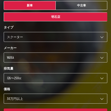
新車
中古車
明石店
タイプ
メーカー
排気量
価格