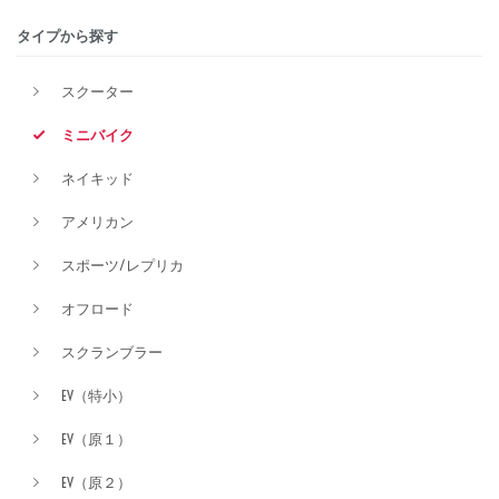
タイプから探す
排気量
スクーター
ミニバイク
価格
ネイキッド
アメリカン
スポーツ/レプリカ
オフロード
スクランブラー
EV（特小）
EV（原１）
EV（原２）