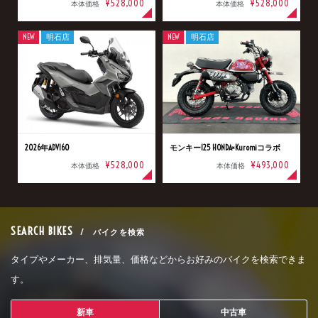
¥528,000
¥528,000
本体価格
本体価格
NEW
明石店
NEW
明石店
2026年ADV160
モンキー125 HONDA×Kuromiコラボ
¥528,000
¥493,000
本体価格
本体価格
SEARCH BIKES
/ バイクを検索
タイプやメーカー、排気量、価格などからお好みのバイクを検索できま
す。
新車
中古車