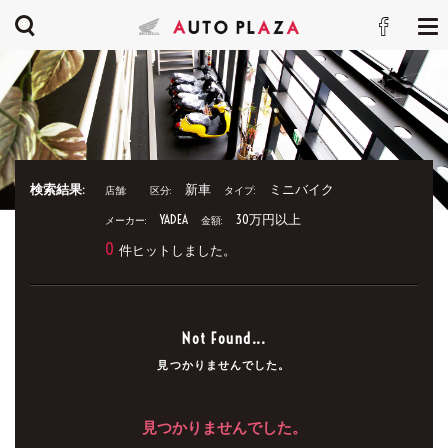
検索結果:
新車
ミニバイク
店舗:
区分:
タイプ:
YADEA
30万円以上
メーカー:
金額:
0
件ヒットしました。
Not Found...
見つかりませんでした。
見つかりませんでした。