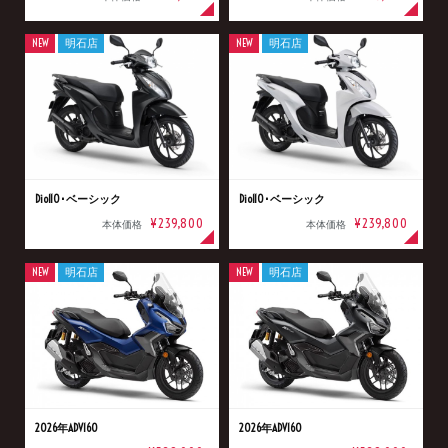
NEW
明石店
NEW
明石店
Dio110･ベーシック
Dio110･ベーシック
¥239,800
¥239,800
本体価格
本体価格
NEW
明石店
NEW
明石店
2026年ADV160
2026年ADV160