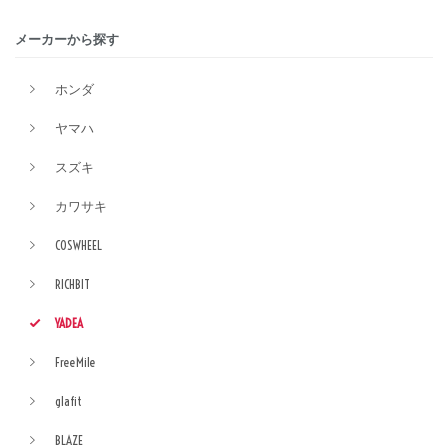
メーカーから探す
ホンダ
ヤマハ
スズキ
カワサキ
COSWHEEL
RICHBIT
YADEA
FreeMile
glafit
BLAZE