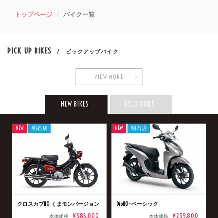
トップページ
バイク一覧
PICK UP BIKES
/ ピックアップバイク
VIEW MORE
NEW BIKES
USED BIKES
NEW
明石店
NEW
明石店
クロスカブ110 くまモンバージョン
Dio110･ベーシック
¥385,000
¥239,800
本体価格
本体価格