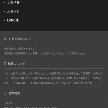
店舗情報
お知らせ
FACEBOOK
お支払いについて
銀行振込 がご利用できます。
銀行振込の振替手数料はお客様にご負担頂いております。ご了承下さいませ。
総額について
バイクを購入する際には本体価格の他に、登録費用などや各種税金など「諸費用」が掛かり
ます。諸費用に関しては、検査登録手続き代行の費用や、整備に掛かる費用など、販売店に
支払う「登録諸経費」。重量税や自賠責保険などの「法定費用」の2種類の事です。
営業時間
（明石）
月曜日から金曜日 10:00～18:00 / 土日 10:00～19:00