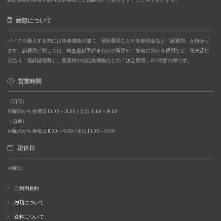
総額について
バイクを購入する際には本体価格の他に、登録費用などや各種税金など「諸費用」が掛かり
ます。諸費用に関しては、検査登録手続き代行の費用や、整備に掛かる費用など、販売店に
支払う「登録諸経費」。重量税や自賠責保険などの「法定費用」の2種類の事です。
営業時間
（明石）
月曜日から金曜日 10:00～18:00 / 土日 10:00～19:00
（西神）
月曜日から金曜日 11:00～19:00 / 土日 10:00～19:00
定休日
水曜日
ご利用規約
総額について
送料について