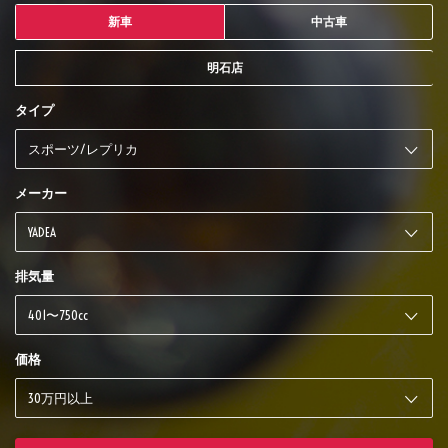
新車
中古車
明石店
タイプ
メーカー
排気量
価格