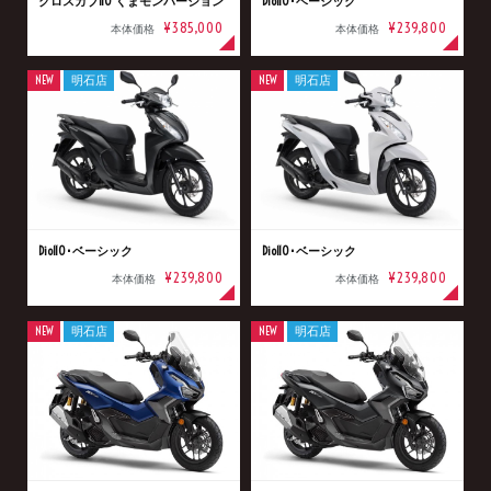
クロスカブ110 くまモンバージョン
Dio110･ベーシック
¥385,000
¥239,800
本体価格
本体価格
NEW
明石店
NEW
明石店
Dio110･ベーシック
Dio110･ベーシック
¥239,800
¥239,800
本体価格
本体価格
NEW
明石店
NEW
明石店