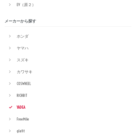
EV（原２）
メーカーから探す
ホンダ
ヤマハ
スズキ
カワサキ
COSWHEEL
RICHBIT
YADEA
FreeMile
glafit