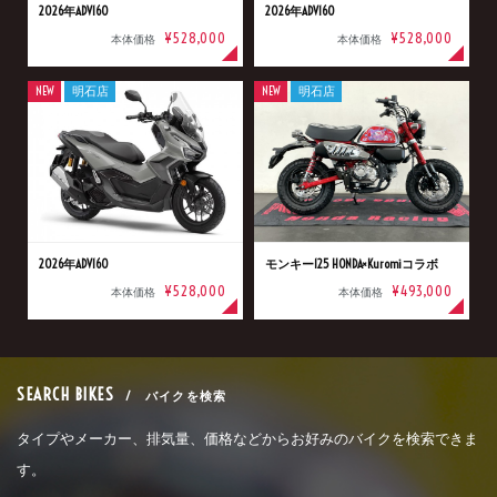
2026年ADV160
2026年ADV160
¥528,000
¥528,000
本体価格
本体価格
NEW
明石店
NEW
明石店
2026年ADV160
モンキー125 HONDA×Kuromiコラボ
¥528,000
¥493,000
本体価格
本体価格
SEARCH BIKES
/ バイクを検索
タイプやメーカー、排気量、価格などからお好みのバイクを検索できま
す。