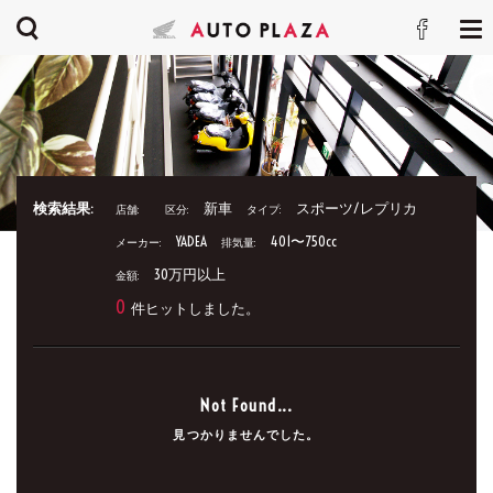
検索結果:
新車
スポーツ/レプリカ
店舗:
区分:
タイプ:
YADEA
401〜750cc
メーカー:
排気量:
30万円以上
金額:
0
件ヒットしました。
Not Found...
見つかりませんでした。